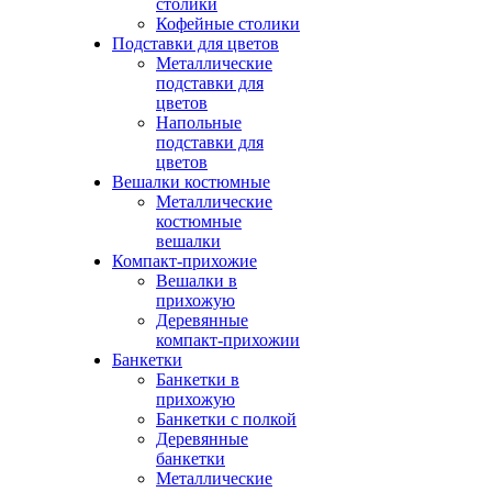
столики
Кофейные столики
Подставки для цветов
Металлические
подставки для
цветов
Напольные
подставки для
цветов
Вешалки костюмные
Металлические
костюмные
вешалки
Компакт-прихожие
Вешалки в
прихожую
Деревянные
компакт-прихожии
Банкетки
Банкетки в
прихожую
Банкетки с полкой
Деревянные
банкетки
Металлические