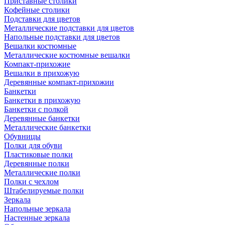
Приставные столики
Кофейные столики
Подставки для цветов
Металлические подставки для цветов
Напольные подставки для цветов
Вешалки костюмные
Металлические костюмные вешалки
Компакт-прихожие
Вешалки в прихожую
Деревянные компакт-прихожии
Банкетки
Банкетки в прихожую
Банкетки с полкой
Деревянные банкетки
Металлические банкетки
Обувницы
Полки для обуви
Пластиковые полки
Деревянные полки
Металлические полки
Полки с чехлом
Штабелируемые полки
Зеркала
Напольные зеркала
Настенные зеркала