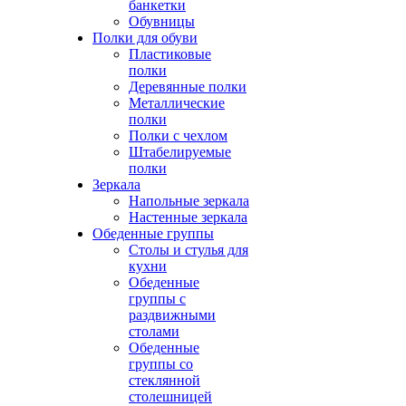
банкетки
Обувницы
Полки для обуви
Пластиковые
полки
Деревянные полки
Металлические
полки
Полки с чехлом
Штабелируемые
полки
Зеркала
Напольные зеркала
Настенные зеркала
Обеденные группы
Столы и стулья для
кухни
Обеденные
группы с
раздвижными
столами
Обеденные
группы со
стеклянной
столешницей