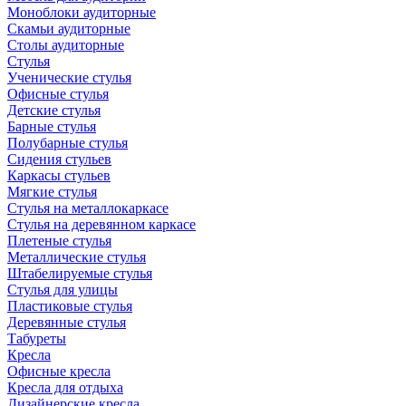
Моноблоки аудиторные
Скамьи аудиторные
Столы аудиторные
Стулья
Ученические стулья
Офисные стулья
Детские стулья
Барные стулья
Полубарные стулья
Сидения стульев
Каркасы стульев
Мягкие стулья
Стулья на металлокаркасе
Стулья на деревянном каркасе
Плетеные стулья
Металлические стулья
Штабелируемые стулья
Стулья для улицы
Пластиковые стулья
Деревянные стулья
Табуреты
Кресла
Офисные кресла
Кресла для отдыха
Дизайнерские кресла