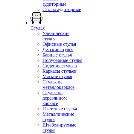
аудиторные
Столы аудиторные
Стулья
Ученические
стулья
Офисные стулья
Детские стулья
Барные стулья
Полубарные стулья
Сидения стульев
Каркасы стульев
Мягкие стулья
Стулья на
металлокаркасе
Стулья на
деревянном
каркасе
Плетеные стулья
Металлические
стулья
Штабелируемые
стулья