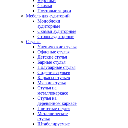
Верстаки
Скамьи
Почтовые ящики
Мебель для аудиторий
Моноблоки
аудиторные
Скамьи аудиторные
Столы аудиторные
Стулья
Ученические стулья
Офисные стулья
Детские стулья
Барные стулья
Полубарные стулья
Сидения стульев
Каркасы стульев
Мягкие стулья
Стулья на
металлокаркасе
Стулья на
деревянном каркасе
Плетеные стулья
Металлические
стулья
Штабелируемые