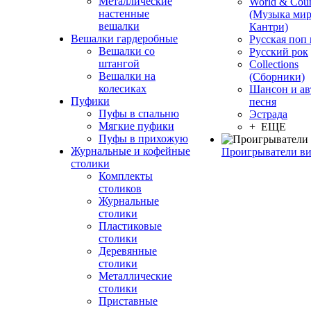
Металлические
World & Coun
настенные
(Музыка мир
вешалки
Кантри)
Вешалки гардеробные
Русская поп
Вешалки со
Русский рок
штангой
Сollections
Вешалки на
(Сборники)
колесиках
Шансон и ав
Пуфики
песня
Пуфы в спальню
Эстрада
Мягкие пуфики
+ ЕЩЕ
Пуфы в прихожую
Журнальные и кофейные
Проигрыватели в
столики
Комплекты
столиков
Журнальные
столики
Пластиковые
столики
Деревянные
столики
Металлические
столики
Приставные