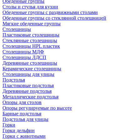
Обеденные группы
Столы и стулья для кухни
Обеденные группы с раздвижными столами
Обеденные группы со стеклянной столешницей
Мягкие обеденные группы
Столешницы
Пластиковые столешницы
Стеклянные столешницы
Столешницы HPL пластик
Столешницы МДФ
Столешницы ЛДСП
Деревянные столешницы
Керамические столешницы
Столешницы для улицы
Подстолья
Пластиковые подстолья
Деревянные подстолья
Металлические подстолья
Опоры для столов
Опоры регулируемые по высоте
Барные подстолья
Подстолья для улицы
Горки
Горки дельфин
Горки с животными