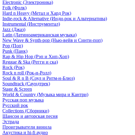
Electronic (Электроника)
Folk (Фолк)
Hard n Heavy (Метал и Хард Рок)
Indie-rock & Alternative (Инди-рок и Альтернатива)
Instrumental (Инструментал)
Jazz (Джаз)
Latin (Латиноамериканская музыка)
New Wave & Synth-pop (Нью-вейв и Синти-поп)
Pop (Поп)
Punk (Панк)
Rap & Hip Hop (Рэп и Хип-Хоп)
Reggae & Ska (Регги и ска)
Rock (Рок)
Rock n roll (Рок-н-Ролл)
Soul & R n B (Соул и Ритм-н-Блюз)
Soundtrack (Саундтрек)
Stage & Screen
World & Country (Музыка мира и Кантри)
Русская поп музыка
Русский рок
Сollections (Сборники)
Шансон и авторская песня
Эстрада
Проигрыватели винила
Акустика и hi-fi аудио