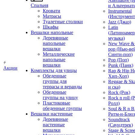
Alternative 
Спальня
и Альтернат
Кровати
Instrumental
Матрасы
(Инструмент
Туалетные столики
Jazz (Джаз)
Шкафы
Latin
Вешалки напольные
(Латиноамер
Деревянные
музыка)
напольные
New Wave & 
вешалки
pop (Нью-ве
Металлические
Синти-поп)
напольные
Pop (Поп)
вешалки
Punk (Панк)
Акции
Комплекты для улицы
Rap & Hip H
Обеденные
Хип-Хоп)
группы для
Reggae & Ska
террасы и веранды
и ска)
Обеденные
Rock (Рок)
группы на улицу
Rock n roll (
Пластиковые
Ролл)
обеденные группы
Soul & R n B
Вешалки настенные
Ритм-н-Блюз
Деревянные
Soundtrack
настенные
(Саундтрек)
вешалки
Stage & Scre