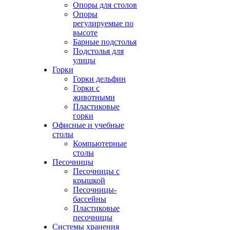
Опоры для столов
Опоры
регулируемые по
высоте
Барные подстолья
Подстолья для
улицы
Горки
Горки дельфин
Горки с
животными
Пластиковые
горки
Офисные и учебные
столы
Компьютерные
столы
Песочницы
Песочницы с
крышкой
Песочницы-
бассейны
Пластиковые
песочницы
Системы хранения