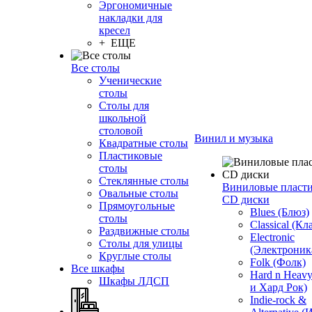
Эргономичные
накладки для
кресел
+ ЕЩЕ
Все столы
Ученические
столы
Столы для
школьной
столовой
Винил и музыка
Квадратные столы
Пластиковые
столы
Стеклянные столы
Виниловые пласт
Овальные столы
CD диски
Прямоугольные
Blues (Блюз)
столы
Classical (Кл
Раздвижные столы
Electronic
Столы для улицы
(Электроник
Круглые столы
Folk (Фолк)
Все шкафы
Hard n Heav
Шкафы ЛДСП
и Хард Рок)
Indie-rock &