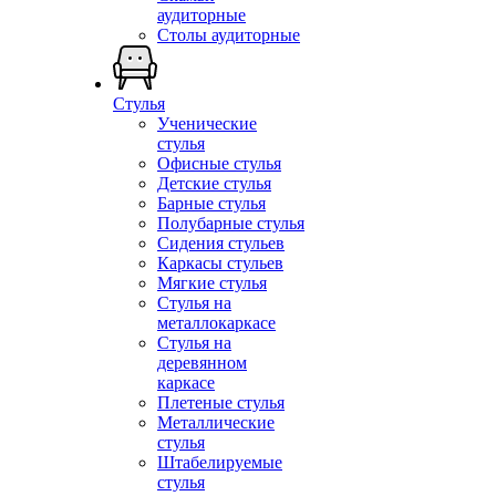
аудиторные
Столы аудиторные
Стулья
Ученические
стулья
Офисные стулья
Детские стулья
Барные стулья
Полубарные стулья
Сидения стульев
Каркасы стульев
Мягкие стулья
Стулья на
металлокаркасе
Стулья на
деревянном
каркасе
Плетеные стулья
Металлические
стулья
Штабелируемые
стулья