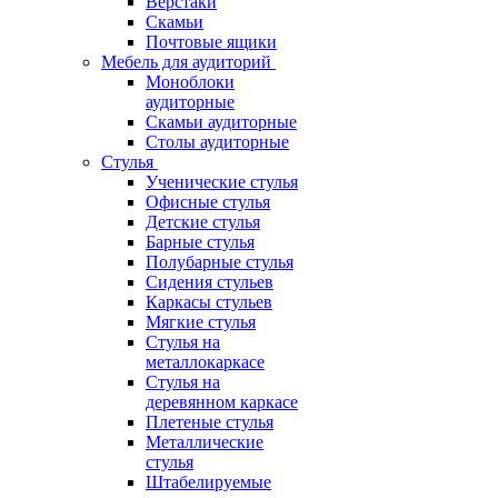
Верстаки
Скамьи
Почтовые ящики
Мебель для аудиторий
Моноблоки
аудиторные
Скамьи аудиторные
Столы аудиторные
Стулья
Ученические стулья
Офисные стулья
Детские стулья
Барные стулья
Полубарные стулья
Сидения стульев
Каркасы стульев
Мягкие стулья
Стулья на
металлокаркасе
Стулья на
деревянном каркасе
Плетеные стулья
Металлические
стулья
Штабелируемые