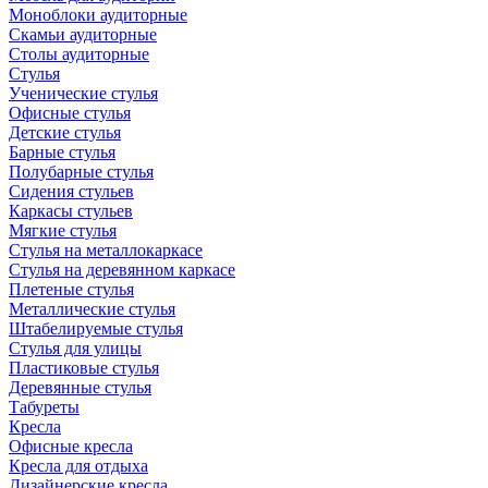
Моноблоки аудиторные
Скамьи аудиторные
Столы аудиторные
Стулья
Ученические стулья
Офисные стулья
Детские стулья
Барные стулья
Полубарные стулья
Сидения стульев
Каркасы стульев
Мягкие стулья
Стулья на металлокаркасе
Стулья на деревянном каркасе
Плетеные стулья
Металлические стулья
Штабелируемые стулья
Стулья для улицы
Пластиковые стулья
Деревянные стулья
Табуреты
Кресла
Офисные кресла
Кресла для отдыха
Дизайнерские кресла