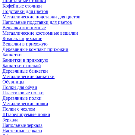
Приставные столики
Кофейные столики
Подставки для цветов
Металлические подставки для цветов
Напольные подставки для цветов
Вешалки костюмные
Металлические костюмные вешалки
Компакт-прихожие
Вешалки в прихожую
Деревянные компакт-прихожии
Банкетки
Банкетки в прихожую
Банкетки с полкой
Деревянные банкетки
Металлические банкетки
Обувницы
Полки для обуви
Пластиковые полки
Деревянные полки
Металлические полки
Полки с чехлом
Штабелируемые полки
Зеркала
Напольные зеркала
Настенные зеркала