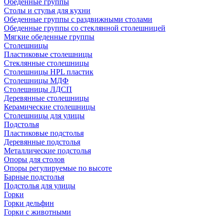
Обеденные группы
Столы и стулья для кухни
Обеденные группы с раздвижными столами
Обеденные группы со стеклянной столешницей
Мягкие обеденные группы
Столешницы
Пластиковые столешницы
Стеклянные столешницы
Столешницы HPL пластик
Столешницы МДФ
Столешницы ЛДСП
Деревянные столешницы
Керамические столешницы
Столешницы для улицы
Подстолья
Пластиковые подстолья
Деревянные подстолья
Металлические подстолья
Опоры для столов
Опоры регулируемые по высоте
Барные подстолья
Подстолья для улицы
Горки
Горки дельфин
Горки с животными