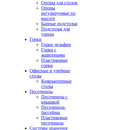
Опоры для столов
Опоры
регулируемые по
высоте
Барные подстолья
Подстолья для
улицы
Горки
Горки дельфин
Горки с
животными
Пластиковые
горки
Офисные и учебные
столы
Компьютерные
столы
Песочницы
Песочницы с
крышкой
Песочницы-
бассейны
Пластиковые
песочницы
Системы хранения