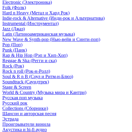
Electronic (Электроника)
Folk (Фолк)
Hard n Heavy (Метал и Хард Рок)
Indie-rock & Alternative (Инди-рок и Альтернатива)
Instrumental (Инструментал)
Jazz (Джаз)
Latin (Латиноамериканская музыка)
New Wave & Synth-pop (Нью-вейв и Синти-поп)
Pop (Поп)
Punk (Панк)
Rap & Hip Hop (Рэп и Хип-Хоп)
Reggae & Ska (Регги и ска)
Rock (Рок)
Rock n roll (Рок-н-Ролл)
Soul & R n B (Соул и Ритм-н-Блюз)
Soundtrack (Саундтрек)
Stage & Screen
World & Country (Музыка мира и Кантри)
Русская поп музыка
Русский рок
Сollections (Сборники)
Шансон и авторская песня
Эстрада
Проигрыватели винила
Акустика и hi-fi аудио