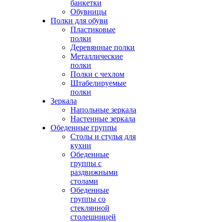
банкетки
Обувницы
Полки для обуви
Пластиковые
полки
Деревянные полки
Металлические
полки
Полки с чехлом
Штабелируемые
полки
Зеркала
Напольные зеркала
Настенные зеркала
Обеденные группы
Столы и стулья для
кухни
Обеденные
группы с
раздвижными
столами
Обеденные
группы со
стеклянной
столешницей