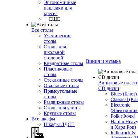
Эргономичные
накладки для
кресел
+ ЕЩЕ
Все столы
Ученические
столы
Столы для
школьной
столовой
Винил и музыка
Квадратные столы
Пластиковые
столы
Стеклянные столы
Виниловые пласт
Овальные столы
CD диски
Прямоугольные
Blues (Блюз)
столы
Classical (Кл
Раздвижные столы
Electronic
Столы для улицы
(Электроник
Круглые столы
Folk (Фолк)
Все шкафы
Hard n Heav
Шкафы ЛДСП
и Хард Рок)
Indie-rock &