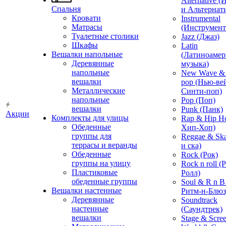
Alternative 
Спальня
и Альтернат
Кровати
Instrumental
Матрасы
(Инструмент
Туалетные столики
Jazz (Джаз)
Шкафы
Latin
Вешалки напольные
(Латиноамер
Деревянные
музыка)
напольные
New Wave & 
вешалки
pop (Нью-ве
Металлические
Синти-поп)
напольные
Pop (Поп)
вешалки
Punk (Панк)
Акции
Комплекты для улицы
Rap & Hip H
Обеденные
Хип-Хоп)
группы для
Reggae & Ska
террасы и веранды
и ска)
Обеденные
Rock (Рок)
группы на улицу
Rock n roll (
Пластиковые
Ролл)
обеденные группы
Soul & R n B
Вешалки настенные
Ритм-н-Блюз
Деревянные
Soundtrack
настенные
(Саундтрек)
вешалки
Stage & Scre