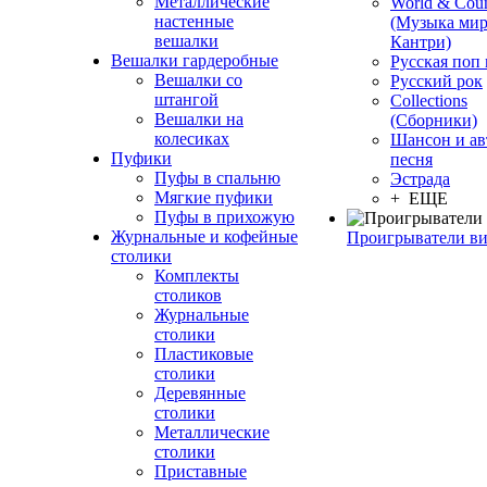
Металлические
World & Coun
настенные
(Музыка мир
вешалки
Кантри)
Вешалки гардеробные
Русская поп
Вешалки со
Русский рок
штангой
Сollections
Вешалки на
(Сборники)
колесиках
Шансон и ав
Пуфики
песня
Пуфы в спальню
Эстрада
Мягкие пуфики
+ ЕЩЕ
Пуфы в прихожую
Журнальные и кофейные
Проигрыватели в
столики
Комплекты
столиков
Журнальные
столики
Пластиковые
столики
Деревянные
столики
Металлические
столики
Приставные