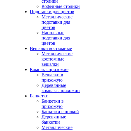
столики
Кофейные столики
Подставки для цветов
Металлические
подставки для
цветов
Напольные
подставки для
цветов
Вешалки костюмные
Металлические
костюмные
вешалки
Компакт-прихожие
Вешалки в
прихожую
Деревянные
компакт-прихожии
Банкетки
Банкетки в
прихожую
Банкетки с полкой
Деревянные
банкетки
Металлические