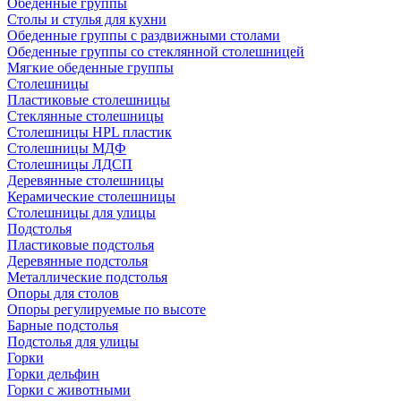
Обеденные группы
Столы и стулья для кухни
Обеденные группы с раздвижными столами
Обеденные группы со стеклянной столешницей
Мягкие обеденные группы
Столешницы
Пластиковые столешницы
Стеклянные столешницы
Столешницы HPL пластик
Столешницы МДФ
Столешницы ЛДСП
Деревянные столешницы
Керамические столешницы
Столешницы для улицы
Подстолья
Пластиковые подстолья
Деревянные подстолья
Металлические подстолья
Опоры для столов
Опоры регулируемые по высоте
Барные подстолья
Подстолья для улицы
Горки
Горки дельфин
Горки с животными