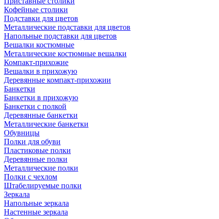
Приставные столики
Кофейные столики
Подставки для цветов
Металлические подставки для цветов
Напольные подставки для цветов
Вешалки костюмные
Металлические костюмные вешалки
Компакт-прихожие
Вешалки в прихожую
Деревянные компакт-прихожии
Банкетки
Банкетки в прихожую
Банкетки с полкой
Деревянные банкетки
Металлические банкетки
Обувницы
Полки для обуви
Пластиковые полки
Деревянные полки
Металлические полки
Полки с чехлом
Штабелируемые полки
Зеркала
Напольные зеркала
Настенные зеркала