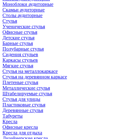
Моноблоки аудиторные
Скамьи аудиторные
Столы аудиторные
Стулья
Ученические стулья
Офисные стулья
Детские стулья
Барные стулья
Полубарные стулья
Сидения стульев
Каркасы стульев
Мягкие стулья
Стулья на металлокаркасе
Стулья на деревянном каркасе
Плетеные стулья
Металлические стулья
Штабелируемые стулья
Стулья для улицы
Пластиковые стулья
Деревянные стулья
Табуреты
Кресла
Офисные кресла
Кресла для отдыха
Дизайнерские кресла