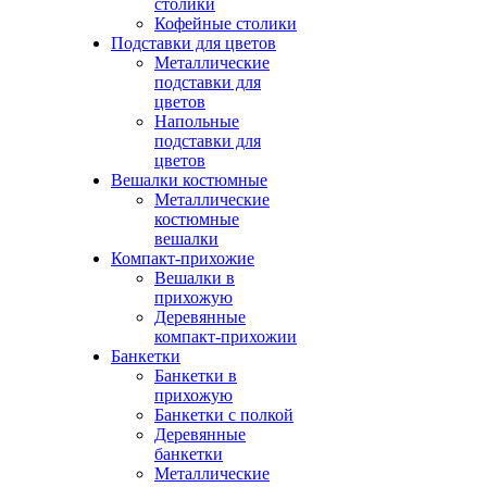
столики
Кофейные столики
Подставки для цветов
Металлические
подставки для
цветов
Напольные
подставки для
цветов
Вешалки костюмные
Металлические
костюмные
вешалки
Компакт-прихожие
Вешалки в
прихожую
Деревянные
компакт-прихожии
Банкетки
Банкетки в
прихожую
Банкетки с полкой
Деревянные
банкетки
Металлические