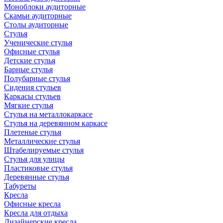
Моноблоки аудиторные
Скамьи аудиторные
Столы аудиторные
Стулья
Ученические стулья
Офисные стулья
Детские стулья
Барные стулья
Полубарные стулья
Сидения стульев
Каркасы стульев
Мягкие стулья
Стулья на металлокаркасе
Стулья на деревянном каркасе
Плетеные стулья
Металлические стулья
Штабелируемые стулья
Стулья для улицы
Пластиковые стулья
Деревянные стулья
Табуреты
Кресла
Офисные кресла
Кресла для отдыха
Дизайнерские кресла