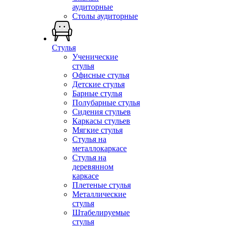
аудиторные
Столы аудиторные
Стулья
Ученические
стулья
Офисные стулья
Детские стулья
Барные стулья
Полубарные стулья
Сидения стульев
Каркасы стульев
Мягкие стулья
Стулья на
металлокаркасе
Стулья на
деревянном
каркасе
Плетеные стулья
Металлические
стулья
Штабелируемые
стулья