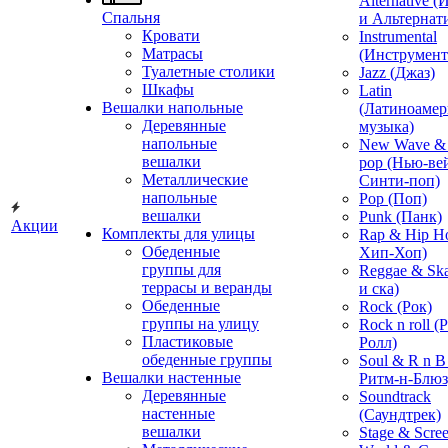
Alternative 
Спальня
и Альтернат
Кровати
Instrumental
Матрасы
(Инструмент
Туалетные столики
Jazz (Джаз)
Шкафы
Latin
Вешалки напольные
(Латиноамер
Деревянные
музыка)
напольные
New Wave & 
вешалки
pop (Нью-ве
Металлические
Синти-поп)
напольные
Pop (Поп)
вешалки
Punk (Панк)
Акции
Комплекты для улицы
Rap & Hip H
Обеденные
Хип-Хоп)
группы для
Reggae & Ska
террасы и веранды
и ска)
Обеденные
Rock (Рок)
группы на улицу
Rock n roll (
Пластиковые
Ролл)
обеденные группы
Soul & R n B
Вешалки настенные
Ритм-н-Блюз
Деревянные
Soundtrack
настенные
(Саундтрек)
вешалки
Stage & Scre