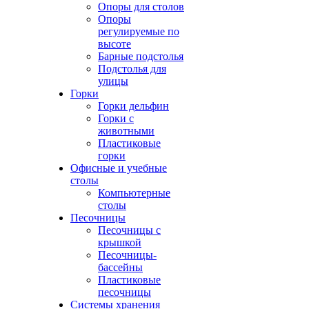
Опоры для столов
Опоры
регулируемые по
высоте
Барные подстолья
Подстолья для
улицы
Горки
Горки дельфин
Горки с
животными
Пластиковые
горки
Офисные и учебные
столы
Компьютерные
столы
Песочницы
Песочницы с
крышкой
Песочницы-
бассейны
Пластиковые
песочницы
Системы хранения