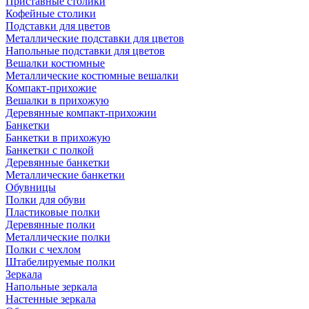
Приставные столики
Кофейные столики
Подставки для цветов
Металлические подставки для цветов
Напольные подставки для цветов
Вешалки костюмные
Металлические костюмные вешалки
Компакт-прихожие
Вешалки в прихожую
Деревянные компакт-прихожии
Банкетки
Банкетки в прихожую
Банкетки с полкой
Деревянные банкетки
Металлические банкетки
Обувницы
Полки для обуви
Пластиковые полки
Деревянные полки
Металлические полки
Полки с чехлом
Штабелируемые полки
Зеркала
Напольные зеркала
Настенные зеркала