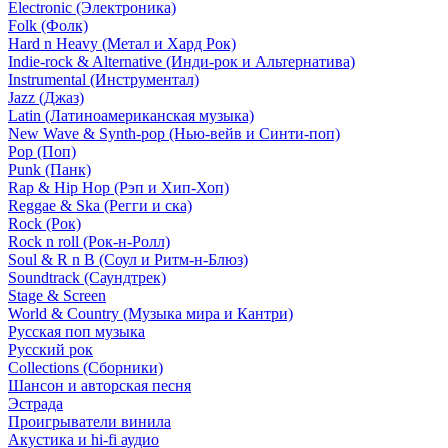
Electronic (Электроника)
Folk (Фолк)
Hard n Heavy (Метал и Хард Рок)
Indie-rock & Alternative (Инди-рок и Альтернатива)
Instrumental (Инструментал)
Jazz (Джаз)
Latin (Латиноамериканская музыка)
New Wave & Synth-pop (Нью-вейв и Синти-поп)
Pop (Поп)
Punk (Панк)
Rap & Hip Hop (Рэп и Хип-Хоп)
Reggae & Ska (Регги и ска)
Rock (Рок)
Rock n roll (Рок-н-Ролл)
Soul & R n B (Соул и Ритм-н-Блюз)
Soundtrack (Саундтрек)
Stage & Screen
World & Country (Музыка мира и Кантри)
Русская поп музыка
Русский рок
Сollections (Сборники)
Шансон и авторская песня
Эстрада
Проигрыватели винила
Акустика и hi-fi аудио