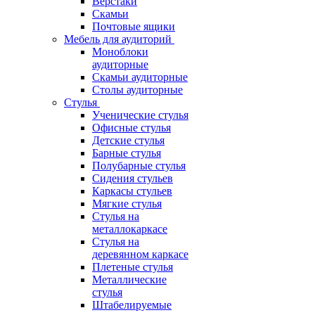
Верстаки
Скамьи
Почтовые ящики
Мебель для аудиторий
Моноблоки
аудиторные
Скамьи аудиторные
Столы аудиторные
Стулья
Ученические стулья
Офисные стулья
Детские стулья
Барные стулья
Полубарные стулья
Сидения стульев
Каркасы стульев
Мягкие стулья
Стулья на
металлокаркасе
Стулья на
деревянном каркасе
Плетеные стулья
Металлические
стулья
Штабелируемые