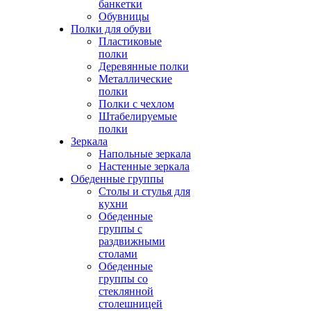
банкетки
Обувницы
Полки для обуви
Пластиковые
полки
Деревянные полки
Металлические
полки
Полки с чехлом
Штабелируемые
полки
Зеркала
Напольные зеркала
Настенные зеркала
Обеденные группы
Столы и стулья для
кухни
Обеденные
группы с
раздвижными
столами
Обеденные
группы со
стеклянной
столешницей