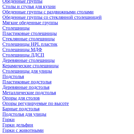
Обеденные группы
Столы и стулья для кухни
Обеденные группы с раздвижными столами
Обеденные группы со стеклянной столешницей
Мягкие обеденные группы
Столешницы
Пластиковые столешницы
Стеклянные столешницы
Столешницы HPL пластик
Столешницы МДФ
Столешницы ЛДСП
Деревянные столешницы
Керамические столешницы
Столешницы для улицы
Подстолья
Пластиковые подстолья
Деревянные подстолья
Металлические подстолья
Опоры для столов
Опоры регулируемые по высоте
Барные подстолья
Подстолья для улицы
Горки
Горки дельфин
Горки с животными