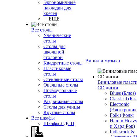
Эргономичные
накладки для
кресел
+ ЕЩЕ
Все столы
Ученические
столы
Столы для
школьной
столовой
Винил и музыка
Квадратные столы
Пластиковые
столы
Стеклянные столы
Виниловые пласт
Овальные столы
CD диски
Прямоугольные
Blues (Блюз)
столы
Classical (Кл
Раздвижные столы
Electronic
Столы для улицы
(Электроник
Круглые столы
Folk (Фолк)
Все шкафы
Hard n Heav
Шкафы ЛДСП
и Хард Рок)
Indie-rock &