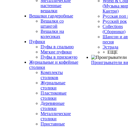
Металлические
World & Coun
настенные
(Музыка мир
вешалки
Кантри)
Вешалки гардеробные
Русская поп
Вешалки со
Русский рок
штангой
Сollections
Вешалки на
(Сборники)
колесиках
Шансон и ав
Пуфики
песня
Пуфы в спальню
Эстрада
Мягкие пуфики
+ ЕЩЕ
Пуфы в прихожую
Журнальные и кофейные
Проигрыватели в
столики
Комплекты
столиков
Журнальные
столики
Пластиковые
столики
Деревянные
столики
Металлические
столики
Приставные