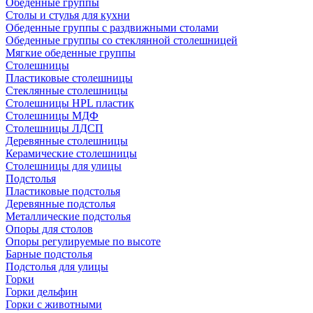
Обеденные группы
Столы и стулья для кухни
Обеденные группы с раздвижными столами
Обеденные группы со стеклянной столешницей
Мягкие обеденные группы
Столешницы
Пластиковые столешницы
Стеклянные столешницы
Столешницы HPL пластик
Столешницы МДФ
Столешницы ЛДСП
Деревянные столешницы
Керамические столешницы
Столешницы для улицы
Подстолья
Пластиковые подстолья
Деревянные подстолья
Металлические подстолья
Опоры для столов
Опоры регулируемые по высоте
Барные подстолья
Подстолья для улицы
Горки
Горки дельфин
Горки с животными