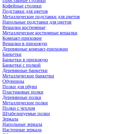
Приставные столики
Кофейные столики
Подставки для цветов
Металлические подставки для цветов
Напольные подставки для цветов
Вешалки костюмные
Металлические костюмные вешалки
Компакт-прихожие
Вешалки в прихожую
Деревянные компакт-прихожии
Банкетки
Банкетки в прихожую
Банкетки с полкой
Деревянные банкетки
Металлические банкетки
Обувницы
Полки для обуви
Пластиковые полки
Деревянные полки
Металлические полки
Полки с чехлом
Штабелируемые полки
Зеркала
Напольные зеркала
Настенные зеркала