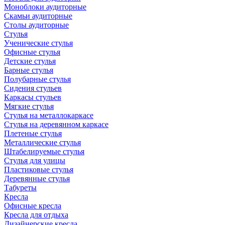
Моноблоки аудиторные
Скамьи аудиторные
Столы аудиторные
Стулья
Ученические стулья
Офисные стулья
Детские стулья
Барные стулья
Полубарные стулья
Сидения стульев
Каркасы стульев
Мягкие стулья
Стулья на металлокаркасе
Стулья на деревянном каркасе
Плетеные стулья
Металлические стулья
Штабелируемые стулья
Стулья для улицы
Пластиковые стулья
Деревянные стулья
Табуреты
Кресла
Офисные кресла
Кресла для отдыха
Дизайнерские кресла