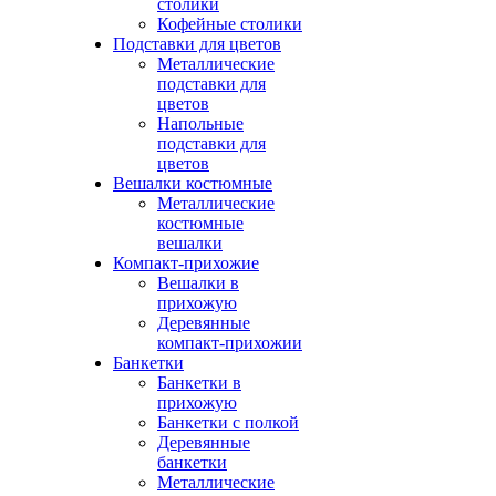
столики
Кофейные столики
Подставки для цветов
Металлические
подставки для
цветов
Напольные
подставки для
цветов
Вешалки костюмные
Металлические
костюмные
вешалки
Компакт-прихожие
Вешалки в
прихожую
Деревянные
компакт-прихожии
Банкетки
Банкетки в
прихожую
Банкетки с полкой
Деревянные
банкетки
Металлические