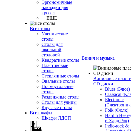
Эргономичные
накладки для
кресел
+ ЕЩЕ
Все столы
Ученические
столы
Столы для
школьной
столовой
Винил и музыка
Квадратные столы
Пластиковые
столы
Стеклянные столы
Виниловые пласт
Овальные столы
CD диски
Прямоугольные
Blues (Блюз)
столы
Classical (Кл
Раздвижные столы
Electronic
Столы для улицы
(Электроник
Круглые столы
Folk (Фолк)
Все шкафы
Hard n Heav
Шкафы ЛДСП
и Хард Рок)
Indie-rock &