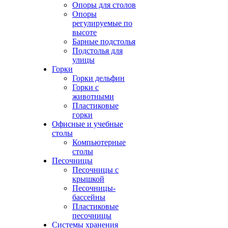
Опоры для столов
Опоры
регулируемые по
высоте
Барные подстолья
Подстолья для
улицы
Горки
Горки дельфин
Горки с
животными
Пластиковые
горки
Офисные и учебные
столы
Компьютерные
столы
Песочницы
Песочницы с
крышкой
Песочницы-
бассейны
Пластиковые
песочницы
Системы хранения