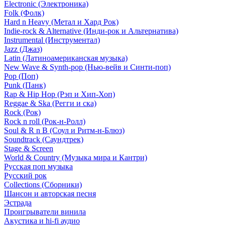
Electronic (Электроника)
Folk (Фолк)
Hard n Heavy (Метал и Хард Рок)
Indie-rock & Alternative (Инди-рок и Альтернатива)
Instrumental (Инструментал)
Jazz (Джаз)
Latin (Латиноамериканская музыка)
New Wave & Synth-pop (Нью-вейв и Синти-поп)
Pop (Поп)
Punk (Панк)
Rap & Hip Hop (Рэп и Хип-Хоп)
Reggae & Ska (Регги и ска)
Rock (Рок)
Rock n roll (Рок-н-Ролл)
Soul & R n B (Соул и Ритм-н-Блюз)
Soundtrack (Саундтрек)
Stage & Screen
World & Country (Музыка мира и Кантри)
Русская поп музыка
Русский рок
Сollections (Сборники)
Шансон и авторская песня
Эстрада
Проигрыватели винила
Акустика и hi-fi аудио