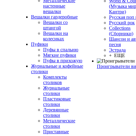
Металлические
World & Coun
настенные
(Музыка мир
вешалки
Кантри)
Вешалки гардеробные
Русская поп
Вешалки со
Русский рок
штангой
Сollections
Вешалки на
(Сборники)
колесиках
Шансон и ав
Пуфики
песня
Пуфы в спальню
Эстрада
Мягкие пуфики
+ ЕЩЕ
Пуфы в прихожую
Журнальные и кофейные
Проигрыватели в
столики
Комплекты
столиков
Журнальные
столики
Пластиковые
столики
Деревянные
столики
Металлические
столики
Приставные