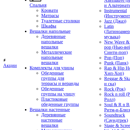
Alternative 
Спальня
и Альтернат
Кровати
Instrumental
Матрасы
(Инструмент
Туалетные столики
Jazz (Джаз)
Шкафы
Latin
Вешалки напольные
(Латиноамер
Деревянные
музыка)
напольные
New Wave & 
вешалки
pop (Нью-ве
Металлические
Синти-поп)
напольные
Pop (Поп)
вешалки
Punk (Панк)
Акции
Комплекты для улицы
Rap & Hip H
Обеденные
Хип-Хоп)
группы для
Reggae & Ska
террасы и веранды
и ска)
Обеденные
Rock (Рок)
группы на улицу
Rock n roll (
Пластиковые
Ролл)
обеденные группы
Soul & R n B
Вешалки настенные
Ритм-н-Блюз
Деревянные
Soundtrack
настенные
(Саундтрек)
вешалки
Stage & Scre