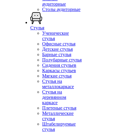
аудиторные
Столы аудиторные
Стулья
Ученические
стулья
Офисные стулья
Детские стулья
Барные стулья
Полубарные стулья
Сидения стульев
Каркасы стульев
Мягкие стулья
Стулья на
металлокаркасе
Стулья на
деревянном
каркасе
Плетеные стулья
Металлические
стулья
Штабелируемые
стулья