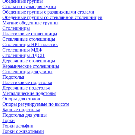
Обеденные группы
Столы и стулья для кухни
Обеденные группы с раздвижными столами
Обеденные группы со стеклянной столешницей
Мягкие обеденные группы
Столешницы
Пластиковые столешницы
Стеклянные столешницы
Столешницы HPL пластик
Столешницы МДФ
Столешницы ЛДСП
Деревянные столешницы
Керамические столешницы
Столешницы для улицы
Подстолья
Пластиковые подстолья
Деревянные подстолья
Металлические подстолья
Опоры для столов
Опоры регулируемые по высоте
Барные подстолья
Подстолья для улицы
Горки
Горки дельфин
Горки с животными