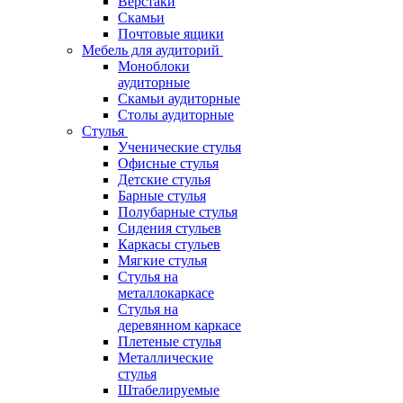
Верстаки
Скамьи
Почтовые ящики
Мебель для аудиторий
Моноблоки
аудиторные
Скамьи аудиторные
Столы аудиторные
Стулья
Ученические стулья
Офисные стулья
Детские стулья
Барные стулья
Полубарные стулья
Сидения стульев
Каркасы стульев
Мягкие стулья
Стулья на
металлокаркасе
Стулья на
деревянном каркасе
Плетеные стулья
Металлические
стулья
Штабелируемые