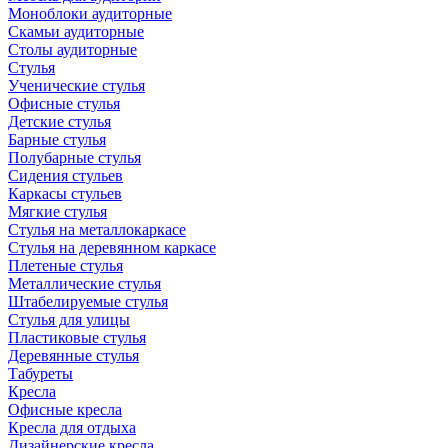
Моноблоки аудиторные
Скамьи аудиторные
Столы аудиторные
Стулья
Ученические стулья
Офисные стулья
Детские стулья
Барные стулья
Полубарные стулья
Сидения стульев
Каркасы стульев
Мягкие стулья
Стулья на металлокаркасе
Стулья на деревянном каркасе
Плетеные стулья
Металлические стулья
Штабелируемые стулья
Стулья для улицы
Пластиковые стулья
Деревянные стулья
Табуреты
Кресла
Офисные кресла
Кресла для отдыха
Дизайнерские кресла