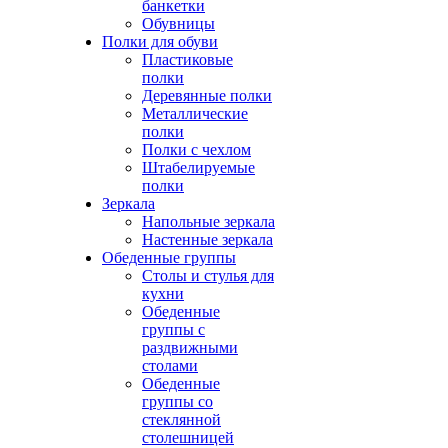
банкетки
Обувницы
Полки для обуви
Пластиковые
полки
Деревянные полки
Металлические
полки
Полки с чехлом
Штабелируемые
полки
Зеркала
Напольные зеркала
Настенные зеркала
Обеденные группы
Столы и стулья для
кухни
Обеденные
группы с
раздвижными
столами
Обеденные
группы со
стеклянной
столешницей