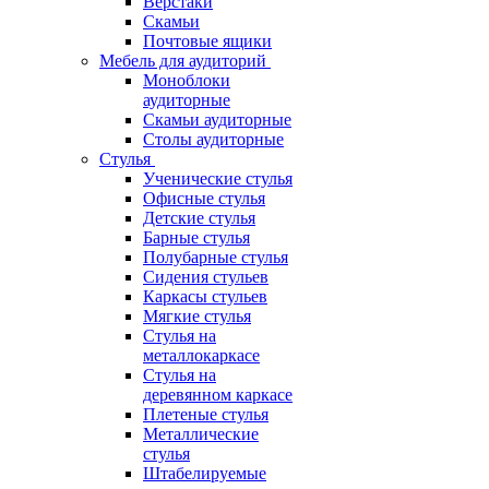
Верстаки
Скамьи
Почтовые ящики
Мебель для аудиторий
Моноблоки
аудиторные
Скамьи аудиторные
Столы аудиторные
Стулья
Ученические стулья
Офисные стулья
Детские стулья
Барные стулья
Полубарные стулья
Сидения стульев
Каркасы стульев
Мягкие стулья
Стулья на
металлокаркасе
Стулья на
деревянном каркасе
Плетеные стулья
Металлические
стулья
Штабелируемые