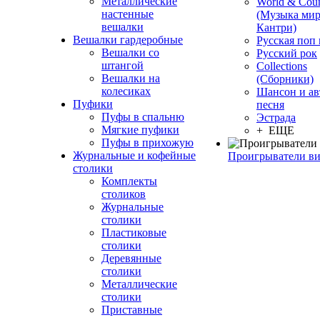
Металлические
World & Coun
настенные
(Музыка мир
вешалки
Кантри)
Вешалки гардеробные
Русская поп
Вешалки со
Русский рок
штангой
Сollections
Вешалки на
(Сборники)
колесиках
Шансон и ав
Пуфики
песня
Пуфы в спальню
Эстрада
Мягкие пуфики
+ ЕЩЕ
Пуфы в прихожую
Журнальные и кофейные
Проигрыватели в
столики
Комплекты
столиков
Журнальные
столики
Пластиковые
столики
Деревянные
столики
Металлические
столики
Приставные