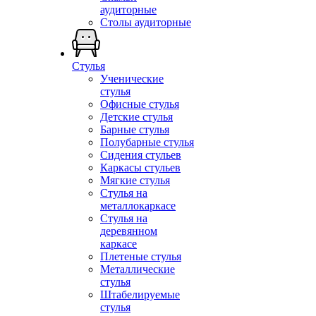
аудиторные
Столы аудиторные
Стулья
Ученические
стулья
Офисные стулья
Детские стулья
Барные стулья
Полубарные стулья
Сидения стульев
Каркасы стульев
Мягкие стулья
Стулья на
металлокаркасе
Стулья на
деревянном
каркасе
Плетеные стулья
Металлические
стулья
Штабелируемые
стулья