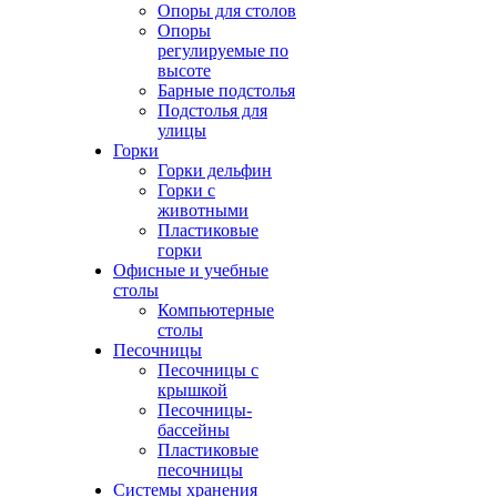
Опоры для столов
Опоры
регулируемые по
высоте
Барные подстолья
Подстолья для
улицы
Горки
Горки дельфин
Горки с
животными
Пластиковые
горки
Офисные и учебные
столы
Компьютерные
столы
Песочницы
Песочницы с
крышкой
Песочницы-
бассейны
Пластиковые
песочницы
Системы хранения