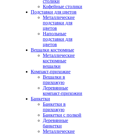
столики
Кофейные столики
Подставки для цветов
Металлические
подставки для
цветов
Напольные
подставки для
цветов
Вешалки костюмные
Металлические
костюмные
вешалки
Компакт-прихожие
Вешалки в
прихожую
Деревянные
компакт-прихожии
Банкетки
Банкетки в
прихожую
Банкетки с полкой
Деревянные
банкетки
Металлические