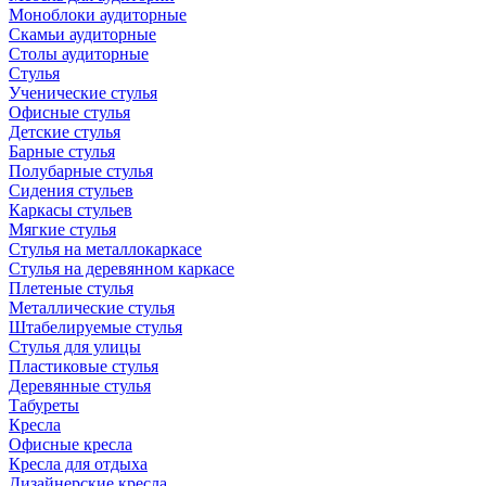
Моноблоки аудиторные
Скамьи аудиторные
Столы аудиторные
Стулья
Ученические стулья
Офисные стулья
Детские стулья
Барные стулья
Полубарные стулья
Сидения стульев
Каркасы стульев
Мягкие стулья
Стулья на металлокаркасе
Стулья на деревянном каркасе
Плетеные стулья
Металлические стулья
Штабелируемые стулья
Стулья для улицы
Пластиковые стулья
Деревянные стулья
Табуреты
Кресла
Офисные кресла
Кресла для отдыха
Дизайнерские кресла