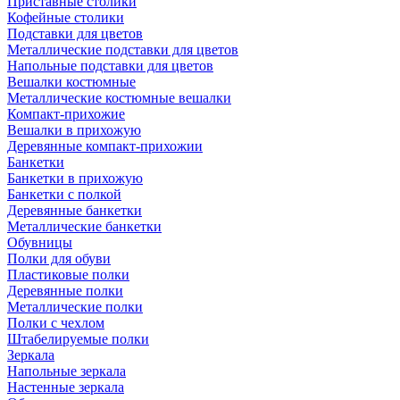
Приставные столики
Кофейные столики
Подставки для цветов
Металлические подставки для цветов
Напольные подставки для цветов
Вешалки костюмные
Металлические костюмные вешалки
Компакт-прихожие
Вешалки в прихожую
Деревянные компакт-прихожии
Банкетки
Банкетки в прихожую
Банкетки с полкой
Деревянные банкетки
Металлические банкетки
Обувницы
Полки для обуви
Пластиковые полки
Деревянные полки
Металлические полки
Полки с чехлом
Штабелируемые полки
Зеркала
Напольные зеркала
Настенные зеркала