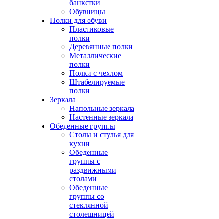
банкетки
Обувницы
Полки для обуви
Пластиковые
полки
Деревянные полки
Металлические
полки
Полки с чехлом
Штабелируемые
полки
Зеркала
Напольные зеркала
Настенные зеркала
Обеденные группы
Столы и стулья для
кухни
Обеденные
группы с
раздвижными
столами
Обеденные
группы со
стеклянной
столешницей