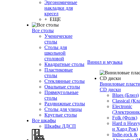
Эргономичные
накладки для
кресел
+ ЕЩЕ
Все столы
Ученические
столы
Столы для
школьной
столовой
Винил и музыка
Квадратные столы
Пластиковые
столы
Стеклянные столы
Виниловые пласт
Овальные столы
CD диски
Прямоугольные
Blues (Блюз)
столы
Classical (Кл
Раздвижные столы
Electronic
Столы для улицы
(Электроник
Круглые столы
Folk (Фолк)
Все шкафы
Hard n Heav
Шкафы ЛДСП
и Хард Рок)
Indie-rock &