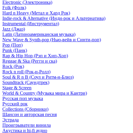
Electronic (Электроника)
Folk (Фолк)
Hard n Heavy (Метал и Хард Рок)
Indie-rock & Alternative (Инди-рок и Альтернатива)
Instrumental (Инструментал)
Jazz (Джаз)
Latin (Латиноамериканская музыка)
New Wave & Synth-pop (Нью-вейв и Синти-поп)
Pop (Поп)
Punk (Панк)
Rap & Hip Hop (Рэп и Хип-Хоп)
Reggae & Ska (Регги и ска)
Rock (Рок)
Rock n roll (Рок-н-Ролл)
Soul & R n B (Соул и Ритм-н-Блюз)
Soundtrack (Саундтрек)
Stage & Screen
World & Country (Музыка мира и Кантри)
Русская поп музыка
Русский рок
Сollections (Сборники)
Шансон и авторская песня
Эстрада
Проигрыватели винила
Акустика и hi-fi аудио