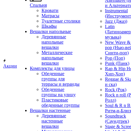
Alternative 
Спальня
и Альтернат
Кровати
Instrumental
Матрасы
(Инструмент
Туалетные столики
Jazz (Джаз)
Шкафы
Latin
Вешалки напольные
(Латиноамер
Деревянные
музыка)
напольные
New Wave & 
вешалки
pop (Нью-ве
Металлические
Синти-поп)
напольные
Pop (Поп)
вешалки
Punk (Панк)
Акции
Комплекты для улицы
Rap & Hip H
Обеденные
Хип-Хоп)
группы для
Reggae & Ska
террасы и веранды
и ска)
Обеденные
Rock (Рок)
группы на улицу
Rock n roll (
Пластиковые
Ролл)
обеденные группы
Soul & R n B
Вешалки настенные
Ритм-н-Блюз
Деревянные
Soundtrack
настенные
(Саундтрек)
вешалки
Stage & Scre