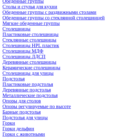
Обеденные группы
Столы и стулья для кухни
Обеденные группы с раздвижными столами
Обеденные группы со стеклянной столешницей
Мягкие обеденные группы
Столешницы
Пластиковые столешницы
Стеклянные столешницы
Столешницы HPL пластик
Столешницы МДФ
Столешницы ЛДСП
Деревянные столешницы
Керамические столешницы
Столешницы для улицы
Подстолья
Пластиковые подстолья
Деревянные подстолья
Металлические подстолья
Опоры для столов
Опоры регулируемые по высоте
Барные подстолья
Подстолья для улицы
Горки
Горки дельфин
Горки с животными