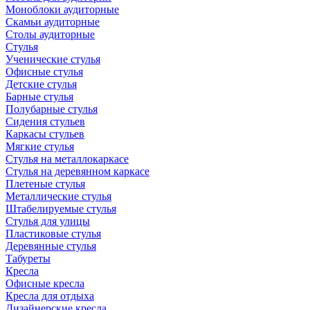
Моноблоки аудиторные
Скамьи аудиторные
Столы аудиторные
Стулья
Ученические стулья
Офисные стулья
Детские стулья
Барные стулья
Полубарные стулья
Сидения стульев
Каркасы стульев
Мягкие стулья
Стулья на металлокаркасе
Стулья на деревянном каркасе
Плетеные стулья
Металлические стулья
Штабелируемые стулья
Стулья для улицы
Пластиковые стулья
Деревянные стулья
Табуреты
Кресла
Офисные кресла
Кресла для отдыха
Дизайнерские кресла