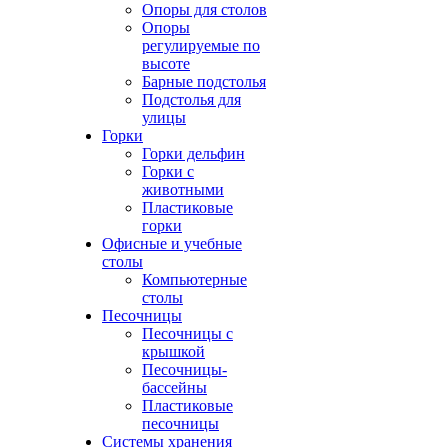
Опоры для столов
Опоры
регулируемые по
высоте
Барные подстолья
Подстолья для
улицы
Горки
Горки дельфин
Горки с
животными
Пластиковые
горки
Офисные и учебные
столы
Компьютерные
столы
Песочницы
Песочницы с
крышкой
Песочницы-
бассейны
Пластиковые
песочницы
Системы хранения