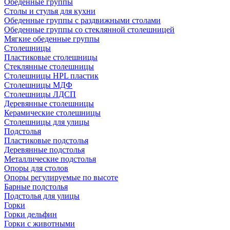
Обеденные группы
Столы и стулья для кухни
Обеденные группы с раздвижными столами
Обеденные группы со стеклянной столешницей
Мягкие обеденные группы
Столешницы
Пластиковые столешницы
Стеклянные столешницы
Столешницы HPL пластик
Столешницы МДФ
Столешницы ЛДСП
Деревянные столешницы
Керамические столешницы
Столешницы для улицы
Подстолья
Пластиковые подстолья
Деревянные подстолья
Металлические подстолья
Опоры для столов
Опоры регулируемые по высоте
Барные подстолья
Подстолья для улицы
Горки
Горки дельфин
Горки с животными