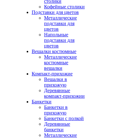
столики
Кофейные столики
Подставки для цветов
Металлические
подставки для
цветов
Напольные
подставки для
цветов
Вешалки костюмные
Металлические
костюмные
вешалки
Компакт-прихожие
Вешалки в
прихожую
Деревянные
компакт-прихожии
Банкетки
Банкетки в
прихожую
Банкетки с полкой
Деревянные
банкетки
Металлические