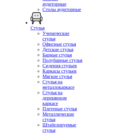
аудиторные
Столы аудиторные
Стулья
Ученические
стулья
Офисные стулья
Детские стулья
Барные стулья
Полубарные стулья
Сидения стульев
Каркасы стульев
Мягкие стулья
Стулья на
металлокаркасе
Стулья на
деревянном
каркасе
Плетеные стулья
Металлические
стулья
Штабелируемые
стулья