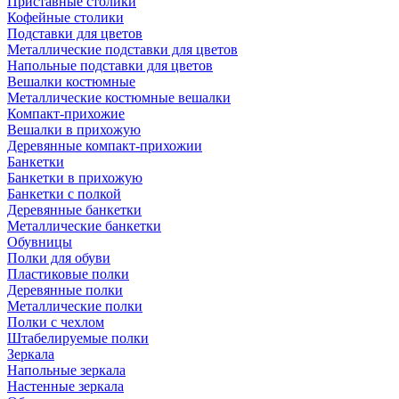
Приставные столики
Кофейные столики
Подставки для цветов
Металлические подставки для цветов
Напольные подставки для цветов
Вешалки костюмные
Металлические костюмные вешалки
Компакт-прихожие
Вешалки в прихожую
Деревянные компакт-прихожии
Банкетки
Банкетки в прихожую
Банкетки с полкой
Деревянные банкетки
Металлические банкетки
Обувницы
Полки для обуви
Пластиковые полки
Деревянные полки
Металлические полки
Полки с чехлом
Штабелируемые полки
Зеркала
Напольные зеркала
Настенные зеркала