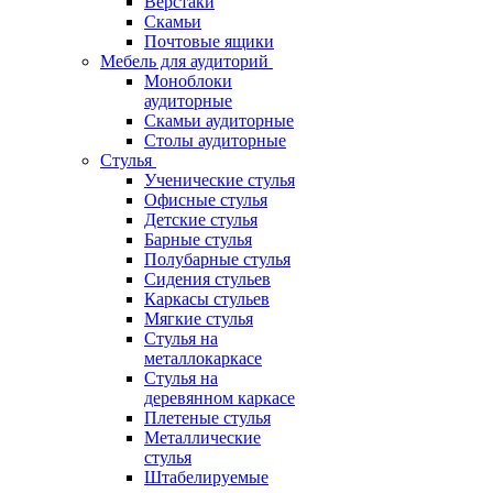
Верстаки
Скамьи
Почтовые ящики
Мебель для аудиторий
Моноблоки
аудиторные
Скамьи аудиторные
Столы аудиторные
Стулья
Ученические стулья
Офисные стулья
Детские стулья
Барные стулья
Полубарные стулья
Сидения стульев
Каркасы стульев
Мягкие стулья
Стулья на
металлокаркасе
Стулья на
деревянном каркасе
Плетеные стулья
Металлические
стулья
Штабелируемые