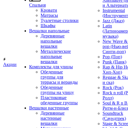
Alternative 
Спальня
и Альтернат
Кровати
Instrumental
Матрасы
(Инструмент
Туалетные столики
Jazz (Джаз)
Шкафы
Latin
Вешалки напольные
(Латиноамер
Деревянные
музыка)
напольные
New Wave & 
вешалки
pop (Нью-ве
Металлические
Синти-поп)
напольные
Pop (Поп)
вешалки
Punk (Панк)
Акции
Комплекты для улицы
Rap & Hip H
Обеденные
Хип-Хоп)
группы для
Reggae & Ska
террасы и веранды
и ска)
Обеденные
Rock (Рок)
группы на улицу
Rock n roll (
Пластиковые
Ролл)
обеденные группы
Soul & R n B
Вешалки настенные
Ритм-н-Блюз
Деревянные
Soundtrack
настенные
(Саундтрек)
вешалки
Stage & Scre