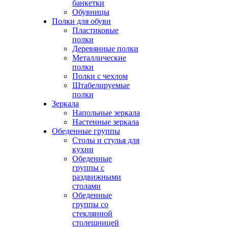
банкетки
Обувницы
Полки для обуви
Пластиковые
полки
Деревянные полки
Металлические
полки
Полки с чехлом
Штабелируемые
полки
Зеркала
Напольные зеркала
Настенные зеркала
Обеденные группы
Столы и стулья для
кухни
Обеденные
группы с
раздвижными
столами
Обеденные
группы со
стеклянной
столешницей