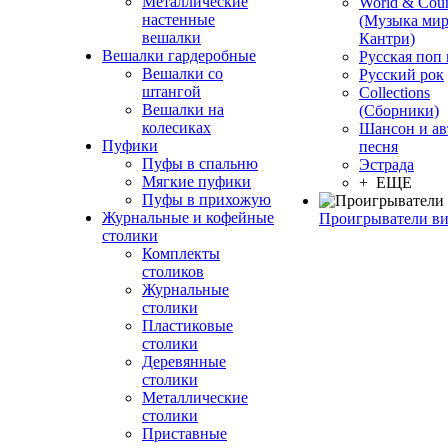
Металлические
World & Coun
настенные
(Музыка мир
вешалки
Кантри)
Вешалки гардеробные
Русская поп
Вешалки со
Русский рок
штангой
Сollections
Вешалки на
(Сборники)
колесиках
Шансон и ав
Пуфики
песня
Пуфы в спальню
Эстрада
Мягкие пуфики
+ ЕЩЕ
Пуфы в прихожую
Журнальные и кофейные
Проигрыватели в
столики
Комплекты
столиков
Журнальные
столики
Пластиковые
столики
Деревянные
столики
Металлические
столики
Приставные