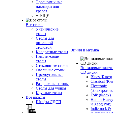
Эргономичные
накладки для
кресел
+ ЕЩЕ
Все столы
Ученические
столы
Столы для
школьной
столовой
Винил и музыка
Квадратные столы
Пластиковые
столы
Стеклянные столы
Виниловые пласт
Овальные столы
CD диски
Прямоугольные
Blues (Блюз)
столы
Classical (Кл
Раздвижные столы
Electronic
Столы для улицы
(Электроник
Круглые столы
Folk (Фолк)
Все шкафы
Hard n Heav
Шкафы ЛДСП
и Хард Рок)
Indie-rock &