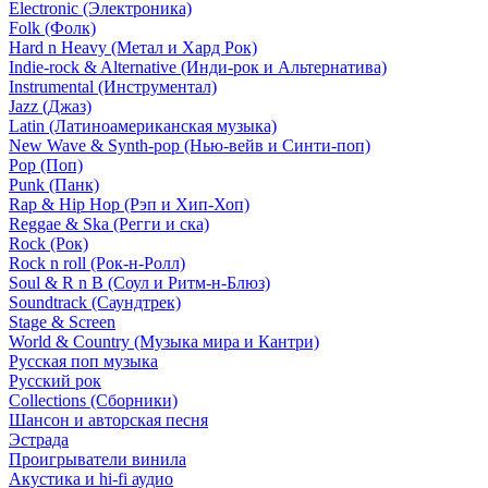
Electronic (Электроника)
Folk (Фолк)
Hard n Heavy (Метал и Хард Рок)
Indie-rock & Alternative (Инди-рок и Альтернатива)
Instrumental (Инструментал)
Jazz (Джаз)
Latin (Латиноамериканская музыка)
New Wave & Synth-pop (Нью-вейв и Синти-поп)
Pop (Поп)
Punk (Панк)
Rap & Hip Hop (Рэп и Хип-Хоп)
Reggae & Ska (Регги и ска)
Rock (Рок)
Rock n roll (Рок-н-Ролл)
Soul & R n B (Соул и Ритм-н-Блюз)
Soundtrack (Саундтрек)
Stage & Screen
World & Country (Музыка мира и Кантри)
Русская поп музыка
Русский рок
Сollections (Сборники)
Шансон и авторская песня
Эстрада
Проигрыватели винила
Акустика и hi-fi аудио