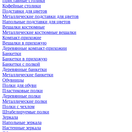
Приставные столики
Кофейные столики
Подставки для цветов
Металлические подставки для цветов
Напольные подставки для цветов
Вешалки костюмные
Металлические костюмные вешалки
Компакт-прихожие
Вешалки в прихожую
Деревянные компакт-прихожии
Банкетки
Банкетки в прихожую
Банкетки с полкой
Деревянные банкетки
Металлические банкетки
Обувницы
Полки для обуви
Пластиковые полки
Деревянные полки
Металлические полки
Полки с чехлом
Штабелируемые полки
Зеркала
Напольные зеркала
Настенные зеркала