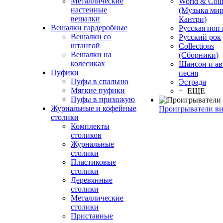
Металлические
World & Coun
настенные
(Музыка мир
вешалки
Кантри)
Вешалки гардеробные
Русская поп
Вешалки со
Русский рок
штангой
Сollections
Вешалки на
(Сборники)
колесиках
Шансон и ав
Пуфики
песня
Пуфы в спальню
Эстрада
Мягкие пуфики
+ ЕЩЕ
Пуфы в прихожую
Журнальные и кофейные
Проигрыватели в
столики
Комплекты
столиков
Журнальные
столики
Пластиковые
столики
Деревянные
столики
Металлические
столики
Приставные