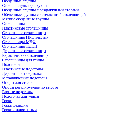
Обеденные группы
Столы и стулья для кухни
Обеденные группы с раздвижными столами
Обеденные группы со стеклянной столешницей
Мягкие обеденные группы
Столешницы
Пластиковые столешницы
Стеклянные столешницы
Столешницы HPL пластик
Столешницы МДФ
Столешницы ЛДСП
Деревянные столешницы
Керамические столешницы
Столешницы для улицы
Подстолья
Пластиковые подстолья
Деревянные подстолья
Металлические подстолья
Опоры для столов
Опоры регулируемые по высоте
Барные подстолья
Подстолья для улицы
Горки
Горки дельфин
Горки с животными