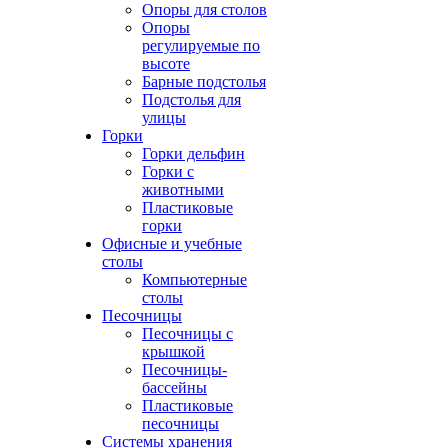
Опоры для столов
Опоры
регулируемые по
высоте
Барные подстолья
Подстолья для
улицы
Горки
Горки дельфин
Горки с
животными
Пластиковые
горки
Офисные и учебные
столы
Компьютерные
столы
Песочницы
Песочницы с
крышкой
Песочницы-
бассейны
Пластиковые
песочницы
Системы хранения