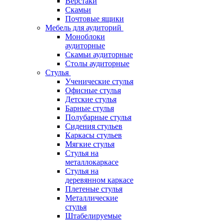
Верстаки
Скамьи
Почтовые ящики
Мебель для аудиторий
Моноблоки
аудиторные
Скамьи аудиторные
Столы аудиторные
Стулья
Ученические стулья
Офисные стулья
Детские стулья
Барные стулья
Полубарные стулья
Сидения стульев
Каркасы стульев
Мягкие стулья
Стулья на
металлокаркасе
Стулья на
деревянном каркасе
Плетеные стулья
Металлические
стулья
Штабелируемые