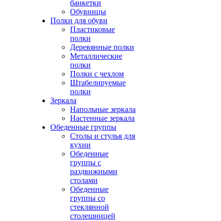
банкетки
Обувницы
Полки для обуви
Пластиковые
полки
Деревянные полки
Металлические
полки
Полки с чехлом
Штабелируемые
полки
Зеркала
Напольные зеркала
Настенные зеркала
Обеденные группы
Столы и стулья для
кухни
Обеденные
группы с
раздвижными
столами
Обеденные
группы со
стеклянной
столешницей