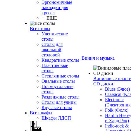
Эргономичные
накладки для
кресел
+ ЕЩЕ
Все столы
Ученические
столы
Столы для
школьной
столовой
Винил и музыка
Квадратные столы
Пластиковые
столы
Стеклянные столы
Виниловые пласт
Овальные столы
CD диски
Прямоугольные
Blues (Блюз)
столы
Classical (Кл
Раздвижные столы
Electronic
Столы для улицы
(Электроник
Круглые столы
Folk (Фолк)
Все шкафы
Hard n Heav
Шкафы ЛДСП
и Хард Рок)
Indie-rock &