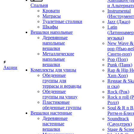
Alternative 
Спальня
и Альтернат
Кровати
Instrumental
Матрасы
(Инструмент
Туалетные столики
Jazz (Джаз)
Шкафы
Latin
Вешалки напольные
(Латиноамер
Деревянные
музыка)
напольные
New Wave & 
вешалки
pop (Нью-ве
Металлические
Синти-поп)
напольные
Pop (Поп)
вешалки
Punk (Панк)
Акции
Комплекты для улицы
Rap & Hip H
Обеденные
Хип-Хоп)
группы для
Reggae & Ska
террасы и веранды
и ска)
Обеденные
Rock (Рок)
группы на улицу
Rock n roll (
Пластиковые
Ролл)
обеденные группы
Soul & R n B
Вешалки настенные
Ритм-н-Блюз
Деревянные
Soundtrack
настенные
(Саундтрек)
вешалки
Stage & Scre