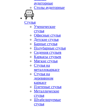
аудиторные
Столы аудиторные
Стулья
Ученические
стулья
Офисные стулья
Детские стулья
Барные стулья
Полубарные стулья
Сидения стульев
Каркасы стульев
Мягкие стулья
Стулья на
металлокаркасе
Стулья на
деревянном
каркасе
Плетеные стулья
Металлические
стулья
Штабелируемые
стулья