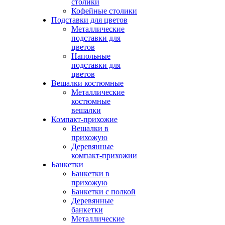
столики
Кофейные столики
Подставки для цветов
Металлические
подставки для
цветов
Напольные
подставки для
цветов
Вешалки костюмные
Металлические
костюмные
вешалки
Компакт-прихожие
Вешалки в
прихожую
Деревянные
компакт-прихожии
Банкетки
Банкетки в
прихожую
Банкетки с полкой
Деревянные
банкетки
Металлические