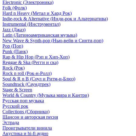
Electronic (Электроника)
Folk (Фолк)
Hard n Heavy (Метал и Хард Рок)
Indie-rock & Alternative (Инди-рок и Альтернатива)
Instrumental (Инструментал)
Jazz (Джаз)
Latin (Латиноамериканская музыка)
New Wave & Synth-pop (Нью-вейв и Синти-поп)
Pop (Поп)
Punk (Панк)
Rap & Hip Hop (Рэп и Хип-Хоп)
Reggae & Ska (Регги и ска)
Rock (Рок)
Rock n roll (Рок-н-Ролл)
Soul & R n B (Соул и Ритм-н-Блюз)
Soundtrack (Саундтрек)
Stage & Screen
World & Country (Музыка мира и Кантри)
Русская поп музыка
Русский рок
Сollections (Сборники)
Шансон и авторская песня
Эстрада
Проигрыватели винила
Акустика и hi-fi аудио