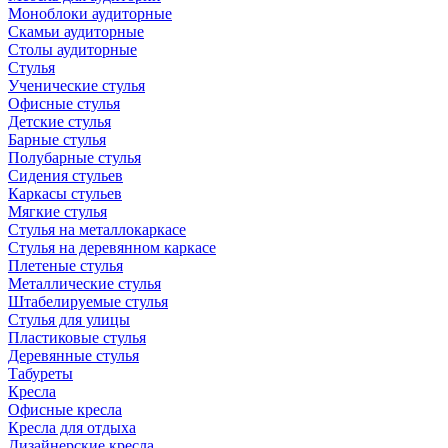
Моноблоки аудиторные
Скамьи аудиторные
Столы аудиторные
Стулья
Ученические стулья
Офисные стулья
Детские стулья
Барные стулья
Полубарные стулья
Сидения стульев
Каркасы стульев
Мягкие стулья
Стулья на металлокаркасе
Стулья на деревянном каркасе
Плетеные стулья
Металлические стулья
Штабелируемые стулья
Стулья для улицы
Пластиковые стулья
Деревянные стулья
Табуреты
Кресла
Офисные кресла
Кресла для отдыха
Дизайнерские кресла