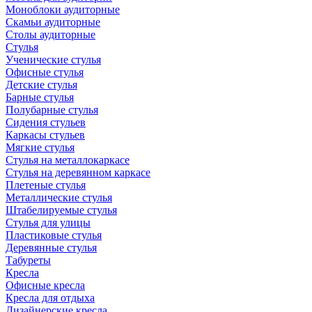
Моноблоки аудиторные
Скамьи аудиторные
Столы аудиторные
Стулья
Ученические стулья
Офисные стулья
Детские стулья
Барные стулья
Полубарные стулья
Сидения стульев
Каркасы стульев
Мягкие стулья
Стулья на металлокаркасе
Стулья на деревянном каркасе
Плетеные стулья
Металлические стулья
Штабелируемые стулья
Стулья для улицы
Пластиковые стулья
Деревянные стулья
Табуреты
Кресла
Офисные кресла
Кресла для отдыха
Дизайнерские кресла