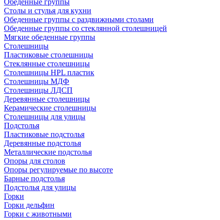
Обеденные группы
Столы и стулья для кухни
Обеденные группы с раздвижными столами
Обеденные группы со стеклянной столешницей
Мягкие обеденные группы
Столешницы
Пластиковые столешницы
Стеклянные столешницы
Столешницы HPL пластик
Столешницы МДФ
Столешницы ЛДСП
Деревянные столешницы
Керамические столешницы
Столешницы для улицы
Подстолья
Пластиковые подстолья
Деревянные подстолья
Металлические подстолья
Опоры для столов
Опоры регулируемые по высоте
Барные подстолья
Подстолья для улицы
Горки
Горки дельфин
Горки с животными