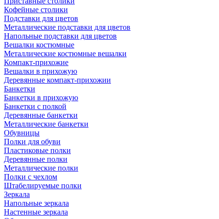
Приставные столики
Кофейные столики
Подставки для цветов
Металлические подставки для цветов
Напольные подставки для цветов
Вешалки костюмные
Металлические костюмные вешалки
Компакт-прихожие
Вешалки в прихожую
Деревянные компакт-прихожии
Банкетки
Банкетки в прихожую
Банкетки с полкой
Деревянные банкетки
Металлические банкетки
Обувницы
Полки для обуви
Пластиковые полки
Деревянные полки
Металлические полки
Полки с чехлом
Штабелируемые полки
Зеркала
Напольные зеркала
Настенные зеркала