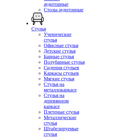
аудиторные
Столы аудиторные
Стулья
Ученические
стулья
Офисные стулья
Детские стулья
Барные стулья
Полубарные стулья
Сидения стульев
Каркасы стульев
Мягкие стулья
Стулья на
металлокаркасе
Стулья на
деревянном
каркасе
Плетеные стулья
Металлические
стулья
Штабелируемые
стулья