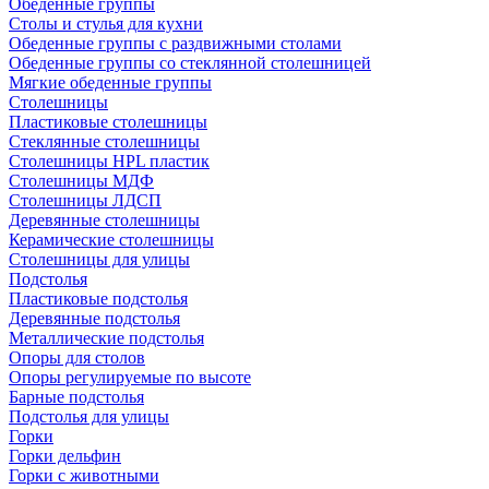
Обеденные группы
Столы и стулья для кухни
Обеденные группы с раздвижными столами
Обеденные группы со стеклянной столешницей
Мягкие обеденные группы
Столешницы
Пластиковые столешницы
Стеклянные столешницы
Столешницы HPL пластик
Столешницы МДФ
Столешницы ЛДСП
Деревянные столешницы
Керамические столешницы
Столешницы для улицы
Подстолья
Пластиковые подстолья
Деревянные подстолья
Металлические подстолья
Опоры для столов
Опоры регулируемые по высоте
Барные подстолья
Подстолья для улицы
Горки
Горки дельфин
Горки с животными