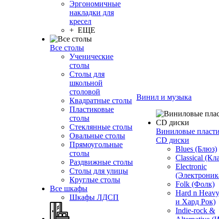
Эргономичные
накладки для
кресел
+ ЕЩЕ
Все столы
Ученические
столы
Столы для
школьной
столовой
Винил и музыка
Квадратные столы
Пластиковые
столы
Стеклянные столы
Виниловые пласт
Овальные столы
CD диски
Прямоугольные
Blues (Блюз)
столы
Classical (Кл
Раздвижные столы
Electronic
Столы для улицы
(Электроник
Круглые столы
Folk (Фолк)
Все шкафы
Hard n Heav
Шкафы ЛДСП
и Хард Рок)
Indie-rock &