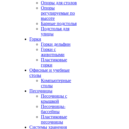
Опоры для столов
Опоры
регулируемые по
высоте
Барные подстолья
Подстолья для
улицы
Горки
Горки дельфин
Горки с
животными
Пластиковые
горки
Офисные и учебные
столы
Компьютерные
столы
Песочницы
Песочницы с
крышкой
Песочницы-
бассейны
Пластиковые
песочницы
Системы хранения