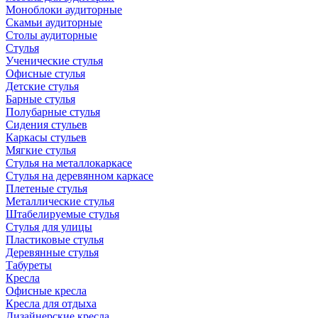
Моноблоки аудиторные
Скамьи аудиторные
Столы аудиторные
Стулья
Ученические стулья
Офисные стулья
Детские стулья
Барные стулья
Полубарные стулья
Сидения стульев
Каркасы стульев
Мягкие стулья
Стулья на металлокаркасе
Стулья на деревянном каркасе
Плетеные стулья
Металлические стулья
Штабелируемые стулья
Стулья для улицы
Пластиковые стулья
Деревянные стулья
Табуреты
Кресла
Офисные кресла
Кресла для отдыха
Дизайнерские кресла