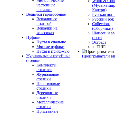
Металлические
World & Coun
настенные
(Музыка мир
вешалки
Кантри)
Вешалки гардеробные
Русская поп
Вешалки со
Русский рок
штангой
Сollections
Вешалки на
(Сборники)
колесиках
Шансон и ав
Пуфики
песня
Пуфы в спальню
Эстрада
Мягкие пуфики
+ ЕЩЕ
Пуфы в прихожую
Журнальные и кофейные
Проигрыватели в
столики
Комплекты
столиков
Журнальные
столики
Пластиковые
столики
Деревянные
столики
Металлические
столики
Приставные