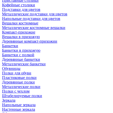
Приставные столики
Кофейные столики
Подставки для цветов
Металлические подставки для цветов
Напольные подставки для цветов
Вешалки костюмные
Металлические костюмные вешалки
Компакт-прихожие
Вешалки в прихожую
Деревянные компакт-прихожии
Банкетки
Банкетки в прихожую
Банкетки с полкой
Деревянные банкетки
Металлические банкетки
Обувницы
Полки для обуви
Пластиковые полки
Деревянные полки
Металлические полки
Полки с чехлом
Штабелируемые полки
Зеркала
Напольные зеркала
Настенные зеркала