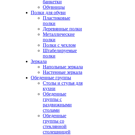
банкетки
Обувницы
Полки для обуви
Пластиковые
полки
Деревянные полки
Металлические
полки
Полки с чехлом
Штабелируемые
полки
Зеркала
Напольные зеркала
Настенные зеркала
Обеденные группы
Столы и стулья для
кухни
Обеденные
группы с
раздвижными
столами
Обеденные
группы со
стеклянной
столешницей