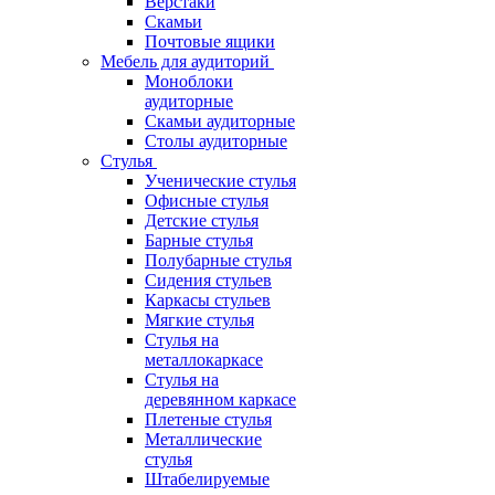
Верстаки
Скамьи
Почтовые ящики
Мебель для аудиторий
Моноблоки
аудиторные
Скамьи аудиторные
Столы аудиторные
Стулья
Ученические стулья
Офисные стулья
Детские стулья
Барные стулья
Полубарные стулья
Сидения стульев
Каркасы стульев
Мягкие стулья
Стулья на
металлокаркасе
Стулья на
деревянном каркасе
Плетеные стулья
Металлические
стулья
Штабелируемые