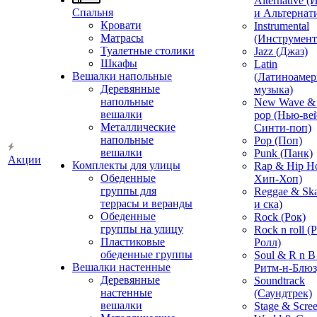
Alternative 
Спальня
и Альтернат
Кровати
Instrumental
Матрасы
(Инструмент
Туалетные столики
Jazz (Джаз)
Шкафы
Latin
Вешалки напольные
(Латиноамер
Деревянные
музыка)
напольные
New Wave & 
вешалки
pop (Нью-ве
Металлические
Синти-поп)
напольные
Pop (Поп)
вешалки
Punk (Панк)
Акции
Комплекты для улицы
Rap & Hip H
Обеденные
Хип-Хоп)
группы для
Reggae & Ska
террасы и веранды
и ска)
Обеденные
Rock (Рок)
группы на улицу
Rock n roll (
Пластиковые
Ролл)
обеденные группы
Soul & R n B
Вешалки настенные
Ритм-н-Блюз
Деревянные
Soundtrack
настенные
(Саундтрек)
вешалки
Stage & Scre