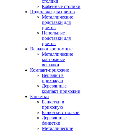
столики
Кофейные столики
Подставки для цветов
Металлические
подставки для
цветов
Напольные
подставки для
цветов
Вешалки костюмные
Металлические
костюмные
вешалки
Компакт-прихожие
Вешалки в
прихожую
Деревянные
компакт-прихожии
Банкетки
Банкетки в
прихожую
Банкетки с полкой
Деревянные
банкетки
Металлические