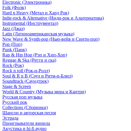
Electronic (Электроника)
Folk (Фолк)
Hard n Heavy (Метал и Хард Рок)
Indie-rock & Alternative (Инди-рок и Альтернатива)
Instrumental (Инструментал)
Jazz (Джаз)
Latin (Латиноамериканская музыка)
New Wave & Synth-pop (Нью-вейв и Синти-поп)
Pop (Поп)
Punk (Панк)
Rap & Hip Hop (Рэп и Хип-Хоп)
Reggae & Ska (Регги и ска)
Rock (Рок)
Rock n roll (Рок-н-Ролл)
Soul & R n B (Соул и Ритм-н-Блюз)
Soundtrack (Саундтрек)
Stage & Screen
World & Country (Музыка мира и Кантри)
Русская поп музыка
Русский рок
Сollections (Сборники)
Шансон и авторская песня
Эстрада
Проигрыватели винила
Акустика и hi-fi аудио