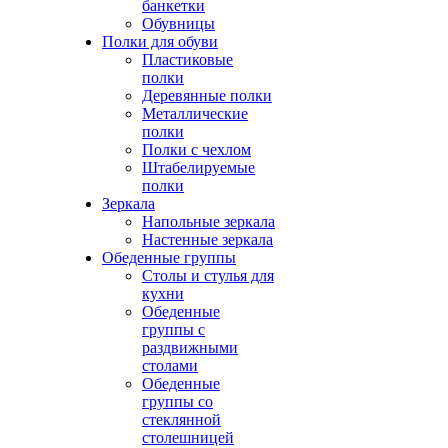
банкетки
Обувницы
Полки для обуви
Пластиковые
полки
Деревянные полки
Металлические
полки
Полки с чехлом
Штабелируемые
полки
Зеркала
Напольные зеркала
Настенные зеркала
Обеденные группы
Столы и стулья для
кухни
Обеденные
группы с
раздвижными
столами
Обеденные
группы со
стеклянной
столешницей