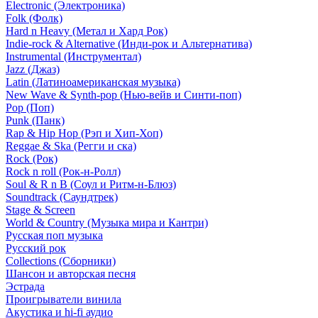
Electronic (Электроника)
Folk (Фолк)
Hard n Heavy (Метал и Хард Рок)
Indie-rock & Alternative (Инди-рок и Альтернатива)
Instrumental (Инструментал)
Jazz (Джаз)
Latin (Латиноамериканская музыка)
New Wave & Synth-pop (Нью-вейв и Синти-поп)
Pop (Поп)
Punk (Панк)
Rap & Hip Hop (Рэп и Хип-Хоп)
Reggae & Ska (Регги и ска)
Rock (Рок)
Rock n roll (Рок-н-Ролл)
Soul & R n B (Соул и Ритм-н-Блюз)
Soundtrack (Саундтрек)
Stage & Screen
World & Country (Музыка мира и Кантри)
Русская поп музыка
Русский рок
Сollections (Сборники)
Шансон и авторская песня
Эстрада
Проигрыватели винила
Акустика и hi-fi аудио