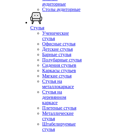
аудиторные
Столы аудиторные
Стулья
Ученические
стулья
Офисные стулья
Детские стулья
Барные стулья
Полубарные стулья
Сидения стульев
Каркасы стульев
Мягкие стулья
Стулья на
металлокаркасе
Стулья на
деревянном
каркасе
Плетеные стулья
Металлические
стулья
Штабелируемые
стулья