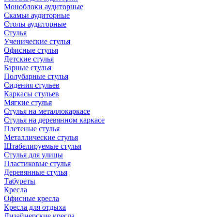
Моноблоки аудиторные
Скамьи аудиторные
Столы аудиторные
Стулья
Ученические стулья
Офисные стулья
Детские стулья
Барные стулья
Полубарные стулья
Сидения стульев
Каркасы стульев
Мягкие стулья
Стулья на металлокаркасе
Стулья на деревянном каркасе
Плетеные стулья
Металлические стулья
Штабелируемые стулья
Стулья для улицы
Пластиковые стулья
Деревянные стулья
Табуреты
Кресла
Офисные кресла
Кресла для отдыха
Дизайнерские кресла