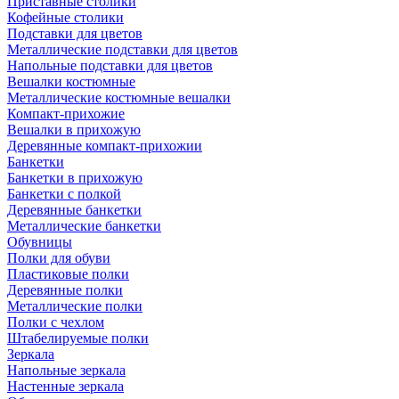
Приставные столики
Кофейные столики
Подставки для цветов
Металлические подставки для цветов
Напольные подставки для цветов
Вешалки костюмные
Металлические костюмные вешалки
Компакт-прихожие
Вешалки в прихожую
Деревянные компакт-прихожии
Банкетки
Банкетки в прихожую
Банкетки с полкой
Деревянные банкетки
Металлические банкетки
Обувницы
Полки для обуви
Пластиковые полки
Деревянные полки
Металлические полки
Полки с чехлом
Штабелируемые полки
Зеркала
Напольные зеркала
Настенные зеркала