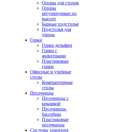
Опоры для столов
Опоры
регулируемые по
высоте
Барные подстолья
Подстолья для
улицы
Горки
Горки дельфин
Горки с
животными
Пластиковые
горки
Офисные и учебные
столы
Компьютерные
столы
Песочницы
Песочницы с
крышкой
Песочницы-
бассейны
Пластиковые
песочницы
Системы хранения