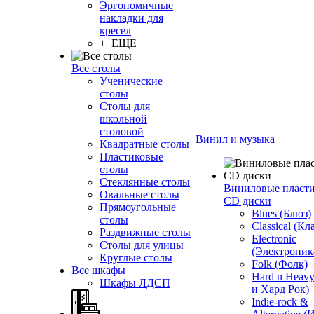
Эргономичные
накладки для
кресел
+ ЕЩЕ
Все столы
Ученические
столы
Столы для
школьной
столовой
Винил и музыка
Квадратные столы
Пластиковые
столы
Стеклянные столы
Виниловые пласт
Овальные столы
CD диски
Прямоугольные
Blues (Блюз)
столы
Classical (Кл
Раздвижные столы
Electronic
Столы для улицы
(Электроник
Круглые столы
Folk (Фолк)
Все шкафы
Hard n Heav
Шкафы ЛДСП
и Хард Рок)
Indie-rock &