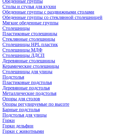
Обеденные группы
Столы и стулья для кухни
Обеденные группы с раздвижными столами
Обеденные группы со стеклянной столешницей
Мягкие обеденные группы
Столешницы
Пластиковые столешницы
Стеклянные столешницы
Столешницы HPL пластик
Столешницы МДФ
Столешницы ЛДСП
Деревянные столешницы
Керамические столешницы
Столешницы для улицы
Подстолья
Пластиковые подстолья
Деревянные подстолья
Металлические подстолья
Опоры для столов
Опоры регулируемые по высоте
Барные подстолья
Подстолья для улицы
Горки
Горки дельфин
Горки с животными