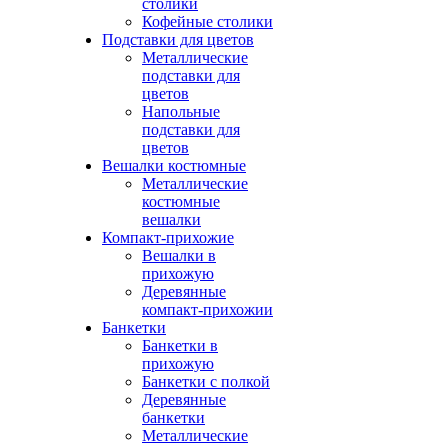
столики
Кофейные столики
Подставки для цветов
Металлические
подставки для
цветов
Напольные
подставки для
цветов
Вешалки костюмные
Металлические
костюмные
вешалки
Компакт-прихожие
Вешалки в
прихожую
Деревянные
компакт-прихожии
Банкетки
Банкетки в
прихожую
Банкетки с полкой
Деревянные
банкетки
Металлические