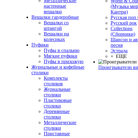
Металлические
World & Coun
настенные
(Музыка мир
вешалки
Кантри)
Вешалки гардеробные
Русская поп
Вешалки со
Русский рок
штангой
Сollections
Вешалки на
(Сборники)
колесиках
Шансон и ав
Пуфики
песня
Пуфы в спальню
Эстрада
Мягкие пуфики
+ ЕЩЕ
Пуфы в прихожую
Журнальные и кофейные
Проигрыватели в
столики
Комплекты
столиков
Журнальные
столики
Пластиковые
столики
Деревянные
столики
Металлические
столики
Приставные