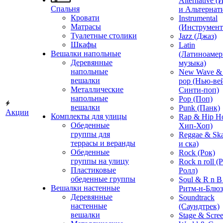
Alternative 
Спальня
и Альтернат
Кровати
Instrumental
Матрасы
(Инструмент
Туалетные столики
Jazz (Джаз)
Шкафы
Latin
Вешалки напольные
(Латиноамер
Деревянные
музыка)
напольные
New Wave & 
вешалки
pop (Нью-ве
Металлические
Синти-поп)
напольные
Pop (Поп)
вешалки
Punk (Панк)
Акции
Комплекты для улицы
Rap & Hip H
Обеденные
Хип-Хоп)
группы для
Reggae & Ska
террасы и веранды
и ска)
Обеденные
Rock (Рок)
группы на улицу
Rock n roll (
Пластиковые
Ролл)
обеденные группы
Soul & R n B
Вешалки настенные
Ритм-н-Блюз
Деревянные
Soundtrack
настенные
(Саундтрек)
вешалки
Stage & Scre