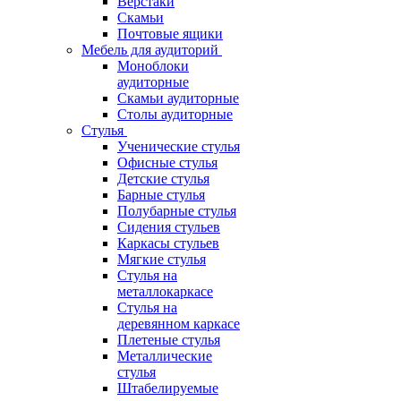
Верстаки
Скамьи
Почтовые ящики
Мебель для аудиторий
Моноблоки
аудиторные
Скамьи аудиторные
Столы аудиторные
Стулья
Ученические стулья
Офисные стулья
Детские стулья
Барные стулья
Полубарные стулья
Сидения стульев
Каркасы стульев
Мягкие стулья
Стулья на
металлокаркасе
Стулья на
деревянном каркасе
Плетеные стулья
Металлические
стулья
Штабелируемые