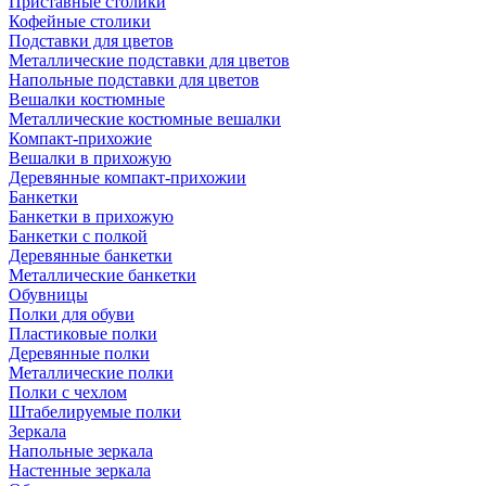
Приставные столики
Кофейные столики
Подставки для цветов
Металлические подставки для цветов
Напольные подставки для цветов
Вешалки костюмные
Металлические костюмные вешалки
Компакт-прихожие
Вешалки в прихожую
Деревянные компакт-прихожии
Банкетки
Банкетки в прихожую
Банкетки с полкой
Деревянные банкетки
Металлические банкетки
Обувницы
Полки для обуви
Пластиковые полки
Деревянные полки
Металлические полки
Полки с чехлом
Штабелируемые полки
Зеркала
Напольные зеркала
Настенные зеркала