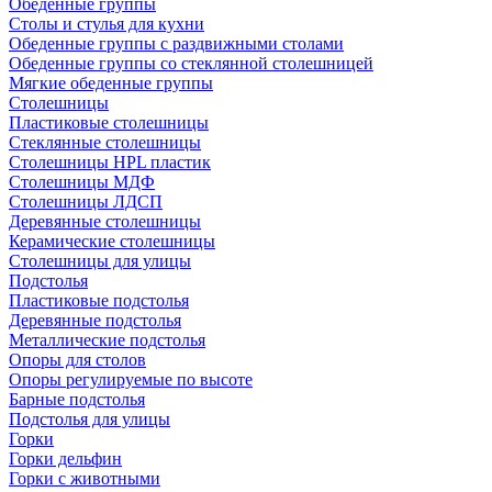
Обеденные группы
Столы и стулья для кухни
Обеденные группы с раздвижными столами
Обеденные группы со стеклянной столешницей
Мягкие обеденные группы
Столешницы
Пластиковые столешницы
Стеклянные столешницы
Столешницы HPL пластик
Столешницы МДФ
Столешницы ЛДСП
Деревянные столешницы
Керамические столешницы
Столешницы для улицы
Подстолья
Пластиковые подстолья
Деревянные подстолья
Металлические подстолья
Опоры для столов
Опоры регулируемые по высоте
Барные подстолья
Подстолья для улицы
Горки
Горки дельфин
Горки с животными