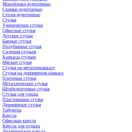
Моноблоки аудиторные
Скамьи аудиторные
Столы аудиторные
Стулья
Ученические стулья
Офисные стулья
Детские стулья
Барные стулья
Полубарные стулья
Сидения стульев
Каркасы стульев
Мягкие стулья
Стулья на металлокаркасе
Стулья на деревянном каркасе
Плетеные стулья
Металлические стулья
Штабелируемые стулья
Стулья для улицы
Пластиковые стулья
Деревянные стулья
Табуреты
Кресла
Офисные кресла
Кресла для отдыха
Дизайнерские кресла