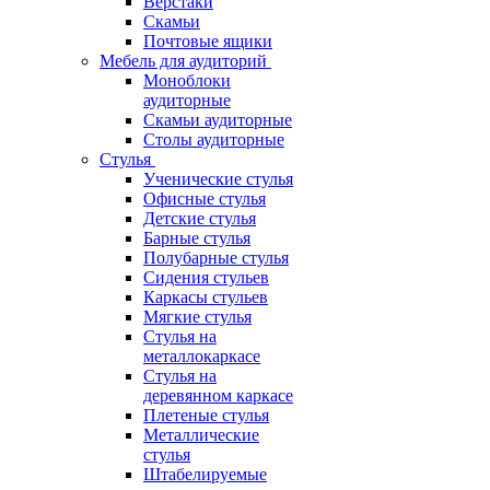
Верстаки
Скамьи
Почтовые ящики
Мебель для аудиторий
Моноблоки
аудиторные
Скамьи аудиторные
Столы аудиторные
Стулья
Ученические стулья
Офисные стулья
Детские стулья
Барные стулья
Полубарные стулья
Сидения стульев
Каркасы стульев
Мягкие стулья
Стулья на
металлокаркасе
Стулья на
деревянном каркасе
Плетеные стулья
Металлические
стулья
Штабелируемые