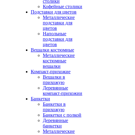
столики
Кофейные столики
Подставки для цветов
Металлические
подставки для
цветов
Напольные
подставки для
цветов
Вешалки костюмные
Металлические
костюмные
вешалки
Компакт-прихожие
Вешалки в
прихожую
Деревянные
компакт-прихожии
Банкетки
Банкетки в
прихожую
Банкетки с полкой
Деревянные
банкетки
Металлические