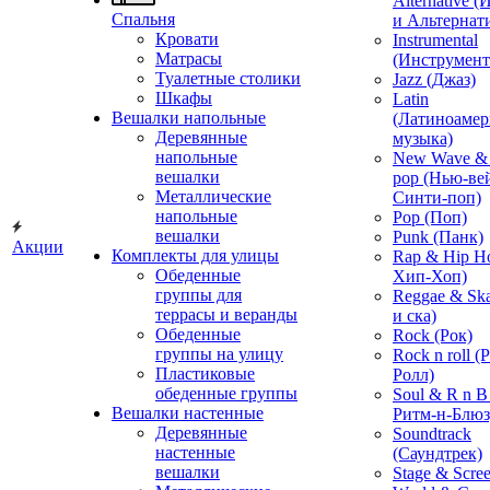
Alternative 
Спальня
и Альтернат
Кровати
Instrumental
Матрасы
(Инструмент
Туалетные столики
Jazz (Джаз)
Шкафы
Latin
Вешалки напольные
(Латиноамер
Деревянные
музыка)
напольные
New Wave & 
вешалки
pop (Нью-ве
Металлические
Синти-поп)
напольные
Pop (Поп)
вешалки
Punk (Панк)
Акции
Комплекты для улицы
Rap & Hip H
Обеденные
Хип-Хоп)
группы для
Reggae & Ska
террасы и веранды
и ска)
Обеденные
Rock (Рок)
группы на улицу
Rock n roll (
Пластиковые
Ролл)
обеденные группы
Soul & R n B
Вешалки настенные
Ритм-н-Блюз
Деревянные
Soundtrack
настенные
(Саундтрек)
вешалки
Stage & Scre