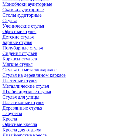
Моноблоки аудиторные
Скамьи аудиторные
Столы аудиторные
Стулья
Ученические стулья
Офисные стулья
Детские стулья
Барные стулья
Полубарные стулья
Сидения стульев
Каркасы стульев
Мягкие стулья
Стулья на металлокаркасе
Стулья на деревянном каркасе
Плетеные стулья
Металлические стулья
Штабелируемые стулья
Стулья для улицы
Пластиковые стулья
Деревянные стулья
Табуреты
Кресла
Офисные кресла
Кресла для отдыха
Дизайнерские кресла