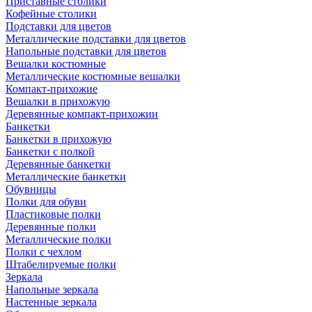
Приставные столики
Кофейные столики
Подставки для цветов
Металлические подставки для цветов
Напольные подставки для цветов
Вешалки костюмные
Металлические костюмные вешалки
Компакт-прихожие
Вешалки в прихожую
Деревянные компакт-прихожии
Банкетки
Банкетки в прихожую
Банкетки с полкой
Деревянные банкетки
Металлические банкетки
Обувницы
Полки для обуви
Пластиковые полки
Деревянные полки
Металлические полки
Полки с чехлом
Штабелируемые полки
Зеркала
Напольные зеркала
Настенные зеркала