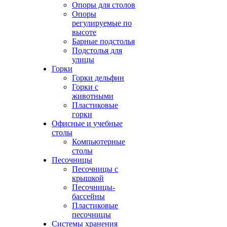
Опоры для столов
Опоры
регулируемые по
высоте
Барные подстолья
Подстолья для
улицы
Горки
Горки дельфин
Горки с
животными
Пластиковые
горки
Офисные и учебные
столы
Компьютерные
столы
Песочницы
Песочницы с
крышкой
Песочницы-
бассейны
Пластиковые
песочницы
Системы хранения