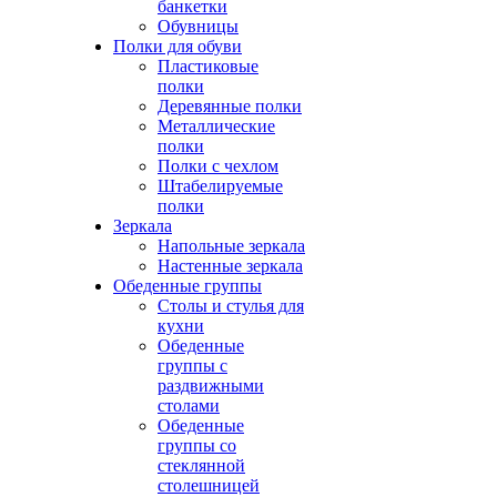
банкетки
Обувницы
Полки для обуви
Пластиковые
полки
Деревянные полки
Металлические
полки
Полки с чехлом
Штабелируемые
полки
Зеркала
Напольные зеркала
Настенные зеркала
Обеденные группы
Столы и стулья для
кухни
Обеденные
группы с
раздвижными
столами
Обеденные
группы со
стеклянной
столешницей