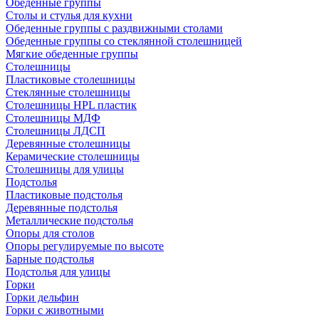
Обеденные группы
Столы и стулья для кухни
Обеденные группы с раздвижными столами
Обеденные группы со стеклянной столешницей
Мягкие обеденные группы
Столешницы
Пластиковые столешницы
Стеклянные столешницы
Столешницы HPL пластик
Столешницы МДФ
Столешницы ЛДСП
Деревянные столешницы
Керамические столешницы
Столешницы для улицы
Подстолья
Пластиковые подстолья
Деревянные подстолья
Металлические подстолья
Опоры для столов
Опоры регулируемые по высоте
Барные подстолья
Подстолья для улицы
Горки
Горки дельфин
Горки с животными