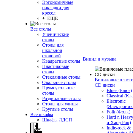
Эргономичные
накладки для
кресел
+ ЕЩЕ
Все столы
Ученические
столы
Столы для
школьной
столовой
Винил и музыка
Квадратные столы
Пластиковые
столы
Стеклянные столы
Виниловые пласт
Овальные столы
CD диски
Прямоугольные
Blues (Блюз)
столы
Classical (Кл
Раздвижные столы
Electronic
Столы для улицы
(Электроник
Круглые столы
Folk (Фолк)
Все шкафы
Hard n Heav
Шкафы ЛДСП
и Хард Рок)
Indie-rock &