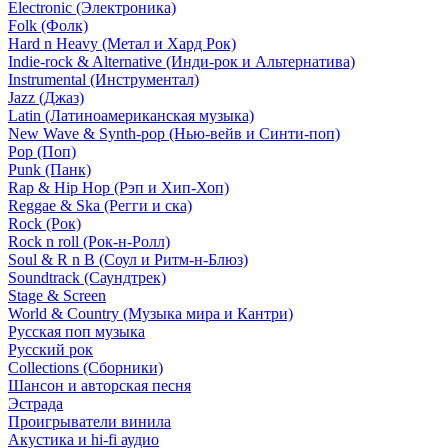
Electronic (Электроника)
Folk (Фолк)
Hard n Heavy (Метал и Хард Рок)
Indie-rock & Alternative (Инди-рок и Альтернатива)
Instrumental (Инструментал)
Jazz (Джаз)
Latin (Латиноамериканская музыка)
New Wave & Synth-pop (Нью-вейв и Синти-поп)
Pop (Поп)
Punk (Панк)
Rap & Hip Hop (Рэп и Хип-Хоп)
Reggae & Ska (Регги и ска)
Rock (Рок)
Rock n roll (Рок-н-Ролл)
Soul & R n B (Соул и Ритм-н-Блюз)
Soundtrack (Саундтрек)
Stage & Screen
World & Country (Музыка мира и Кантри)
Русская поп музыка
Русский рок
Сollections (Сборники)
Шансон и авторская песня
Эстрада
Проигрыватели винила
Акустика и hi-fi аудио