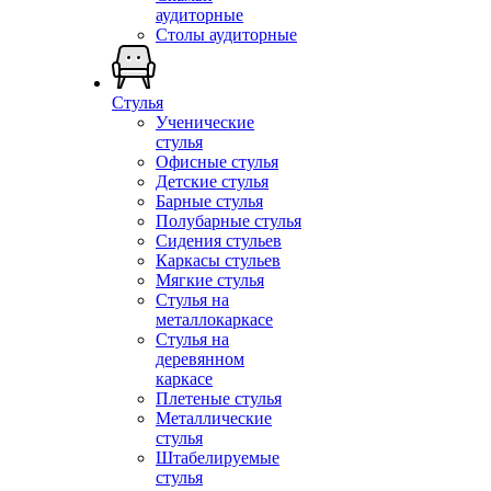
аудиторные
Столы аудиторные
Стулья
Ученические
стулья
Офисные стулья
Детские стулья
Барные стулья
Полубарные стулья
Сидения стульев
Каркасы стульев
Мягкие стулья
Стулья на
металлокаркасе
Стулья на
деревянном
каркасе
Плетеные стулья
Металлические
стулья
Штабелируемые
стулья