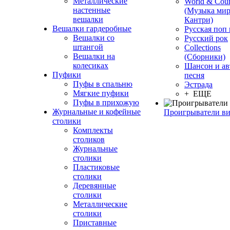
Металлические
World & Coun
настенные
(Музыка мир
вешалки
Кантри)
Вешалки гардеробные
Русская поп
Вешалки со
Русский рок
штангой
Сollections
Вешалки на
(Сборники)
колесиках
Шансон и ав
Пуфики
песня
Пуфы в спальню
Эстрада
Мягкие пуфики
+ ЕЩЕ
Пуфы в прихожую
Журнальные и кофейные
Проигрыватели в
столики
Комплекты
столиков
Журнальные
столики
Пластиковые
столики
Деревянные
столики
Металлические
столики
Приставные