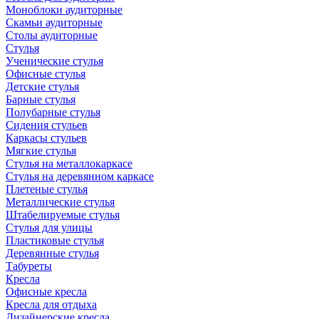
Моноблоки аудиторные
Скамьи аудиторные
Столы аудиторные
Стулья
Ученические стулья
Офисные стулья
Детские стулья
Барные стулья
Полубарные стулья
Сидения стульев
Каркасы стульев
Мягкие стулья
Стулья на металлокаркасе
Стулья на деревянном каркасе
Плетеные стулья
Металлические стулья
Штабелируемые стулья
Стулья для улицы
Пластиковые стулья
Деревянные стулья
Табуреты
Кресла
Офисные кресла
Кресла для отдыха
Дизайнерские кресла