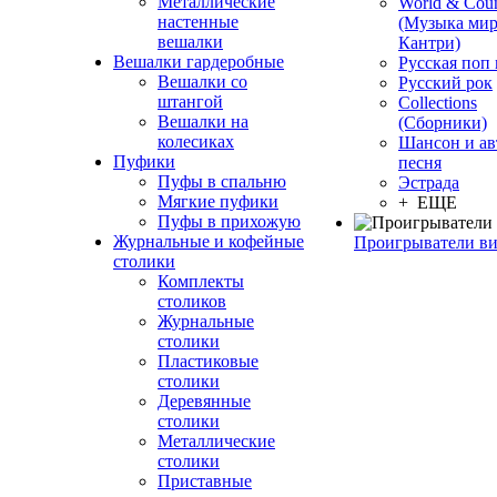
Металлические
World & Coun
настенные
(Музыка мир
вешалки
Кантри)
Вешалки гардеробные
Русская поп
Вешалки со
Русский рок
штангой
Сollections
Вешалки на
(Сборники)
колесиках
Шансон и ав
Пуфики
песня
Пуфы в спальню
Эстрада
Мягкие пуфики
+ ЕЩЕ
Пуфы в прихожую
Журнальные и кофейные
Проигрыватели в
столики
Комплекты
столиков
Журнальные
столики
Пластиковые
столики
Деревянные
столики
Металлические
столики
Приставные