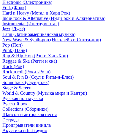
Electronic (Электроника)
Folk (Фолк)
Hard n Heavy (Метал и Хард Рок)
Indie-rock & Alternative (Инди-рок и Альтернатива)
Instrumental (Инструментал)
Jazz (Джаз)
Latin (Латиноамериканская музыка)
New Wave & Synth-pop (Нью-вейв и Синти-поп)
Pop (Поп)
Punk (Панк)
Rap & Hip Hop (Рэп и Хип-Хоп)
Reggae & Ska (Регги и ска)
Rock (Рок)
Rock n roll (Рок-н-Ролл)
Soul & R n B (Соул и Ритм-н-Блюз)
Soundtrack (Саундтрек)
Stage & Screen
World & Country (Музыка мира и Кантри)
Русская поп музыка
Русский рок
Сollections (Сборники)
Шансон и авторская песня
Эстрада
Проигрыватели винила
Акустика и hi-fi аудио