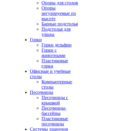
Опоры для столов
Опоры
регулируемые по
высоте
Барные подстолья
Подстолья для
улицы
Горки
Горки дельфин
Горки с
животными
Пластиковые
горки
Офисные и учебные
столы
Компьютерные
столы
Песочницы
Песочницы с
крышкой
Песочницы-
бассейны
Пластиковые
песочницы
Системы хранения