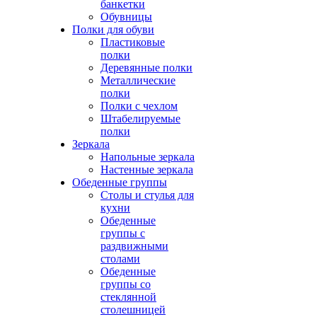
банкетки
Обувницы
Полки для обуви
Пластиковые
полки
Деревянные полки
Металлические
полки
Полки с чехлом
Штабелируемые
полки
Зеркала
Напольные зеркала
Настенные зеркала
Обеденные группы
Столы и стулья для
кухни
Обеденные
группы с
раздвижными
столами
Обеденные
группы со
стеклянной
столешницей