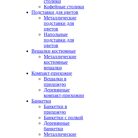
столики
Кофейные столики
Подставки для цветов
Металлические
подставки для
цветов
Напольные
подставки для
цветов
Вешалки костюмные
Металлические
костюмные
вешалки
Компакт-прихожие
Вешалки в
прихожую
Деревянные
компакт-прихожии
Банкетки
Банкетки в
прихожую
Банкетки с полкой
Деревянные
банкетки
Металлические