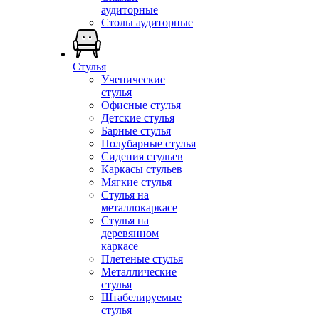
аудиторные
Столы аудиторные
Стулья
Ученические
стулья
Офисные стулья
Детские стулья
Барные стулья
Полубарные стулья
Сидения стульев
Каркасы стульев
Мягкие стулья
Стулья на
металлокаркасе
Стулья на
деревянном
каркасе
Плетеные стулья
Металлические
стулья
Штабелируемые
стулья