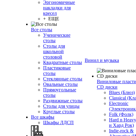
Эргономичные
накладки для
кресел
+ ЕЩЕ
Все столы
Ученические
столы
Столы для
школьной
столовой
Винил и музыка
Квадратные столы
Пластиковые
столы
Стеклянные столы
Виниловые пласт
Овальные столы
CD диски
Прямоугольные
Blues (Блюз)
столы
Classical (Кл
Раздвижные столы
Electronic
Столы для улицы
(Электроник
Круглые столы
Folk (Фолк)
Все шкафы
Hard n Heav
Шкафы ЛДСП
и Хард Рок)
Indie-rock &