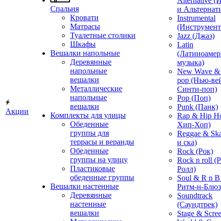
Alternative 
Спальня
и Альтернат
Кровати
Instrumental
Матрасы
(Инструмент
Туалетные столики
Jazz (Джаз)
Шкафы
Latin
Вешалки напольные
(Латиноамер
Деревянные
музыка)
напольные
New Wave & 
вешалки
pop (Нью-ве
Металлические
Синти-поп)
напольные
Pop (Поп)
вешалки
Punk (Панк)
Акции
Комплекты для улицы
Rap & Hip H
Обеденные
Хип-Хоп)
группы для
Reggae & Ska
террасы и веранды
и ска)
Обеденные
Rock (Рок)
группы на улицу
Rock n roll (
Пластиковые
Ролл)
обеденные группы
Soul & R n B
Вешалки настенные
Ритм-н-Блюз
Деревянные
Soundtrack
настенные
(Саундтрек)
вешалки
Stage & Scre