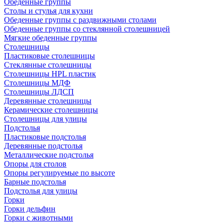
Обеденные группы
Столы и стулья для кухни
Обеденные группы с раздвижными столами
Обеденные группы со стеклянной столешницей
Мягкие обеденные группы
Столешницы
Пластиковые столешницы
Стеклянные столешницы
Столешницы HPL пластик
Столешницы МДФ
Столешницы ЛДСП
Деревянные столешницы
Керамические столешницы
Столешницы для улицы
Подстолья
Пластиковые подстолья
Деревянные подстолья
Металлические подстолья
Опоры для столов
Опоры регулируемые по высоте
Барные подстолья
Подстолья для улицы
Горки
Горки дельфин
Горки с животными