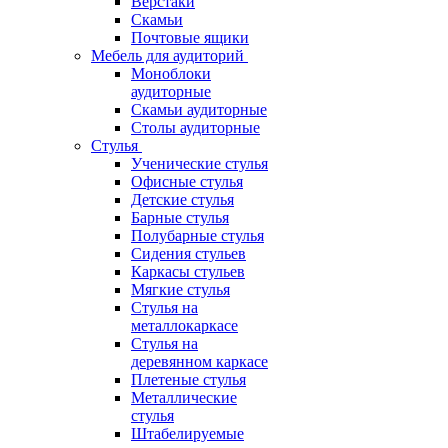
Верстаки
Скамьи
Почтовые ящики
Мебель для аудиторий
Моноблоки
аудиторные
Скамьи аудиторные
Столы аудиторные
Стулья
Ученические стулья
Офисные стулья
Детские стулья
Барные стулья
Полубарные стулья
Сидения стульев
Каркасы стульев
Мягкие стулья
Стулья на
металлокаркасе
Стулья на
деревянном каркасе
Плетеные стулья
Металлические
стулья
Штабелируемые