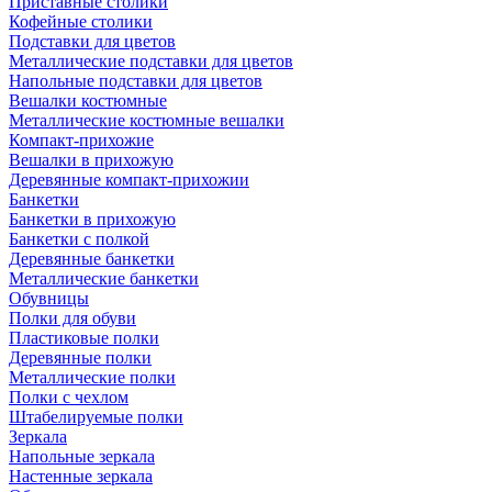
Приставные столики
Кофейные столики
Подставки для цветов
Металлические подставки для цветов
Напольные подставки для цветов
Вешалки костюмные
Металлические костюмные вешалки
Компакт-прихожие
Вешалки в прихожую
Деревянные компакт-прихожии
Банкетки
Банкетки в прихожую
Банкетки с полкой
Деревянные банкетки
Металлические банкетки
Обувницы
Полки для обуви
Пластиковые полки
Деревянные полки
Металлические полки
Полки с чехлом
Штабелируемые полки
Зеркала
Напольные зеркала
Настенные зеркала