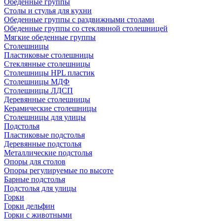
Обеденные группы
Столы и стулья для кухни
Обеденные группы с раздвижными столами
Обеденные группы со стеклянной столешницей
Мягкие обеденные группы
Столешницы
Пластиковые столешницы
Стеклянные столешницы
Столешницы HPL пластик
Столешницы МДФ
Столешницы ЛДСП
Деревянные столешницы
Керамические столешницы
Столешницы для улицы
Подстолья
Пластиковые подстолья
Деревянные подстолья
Металлические подстолья
Опоры для столов
Опоры регулируемые по высоте
Барные подстолья
Подстолья для улицы
Горки
Горки дельфин
Горки с животными