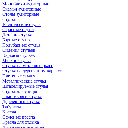
Моноблоки аудиторные
Скамьи аудиторные
Столы аудиторные
Стулья
Ученические стулья
Офисные стулья
Детские стулья
Барные стулья
Полубарные стулья
Сидения стульев
Каркасы стульев
Мягкие стулья
Стулья на металлокаркасе
Стулья на деревянном каркасе
Плетеные стулья
Металлические стулья
Штабелируемые стулья
Стулья для улицы
Пластиковые стулья
Деревянные стулья
Табуреты
Кресла
Офисные кресла
Кресла для отдыха
Дизайнерские кресла