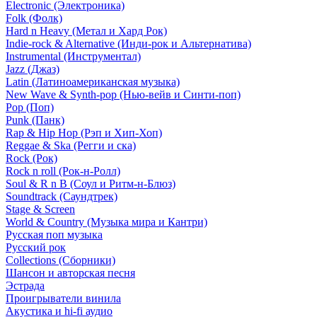
Electronic (Электроника)
Folk (Фолк)
Hard n Heavy (Метал и Хард Рок)
Indie-rock & Alternative (Инди-рок и Альтернатива)
Instrumental (Инструментал)
Jazz (Джаз)
Latin (Латиноамериканская музыка)
New Wave & Synth-pop (Нью-вейв и Синти-поп)
Pop (Поп)
Punk (Панк)
Rap & Hip Hop (Рэп и Хип-Хоп)
Reggae & Ska (Регги и ска)
Rock (Рок)
Rock n roll (Рок-н-Ролл)
Soul & R n B (Соул и Ритм-н-Блюз)
Soundtrack (Саундтрек)
Stage & Screen
World & Country (Музыка мира и Кантри)
Русская поп музыка
Русский рок
Сollections (Сборники)
Шансон и авторская песня
Эстрада
Проигрыватели винила
Акустика и hi-fi аудио