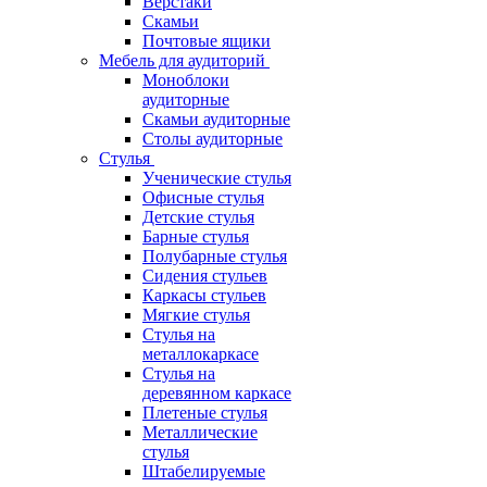
Верстаки
Скамьи
Почтовые ящики
Мебель для аудиторий
Моноблоки
аудиторные
Скамьи аудиторные
Столы аудиторные
Стулья
Ученические стулья
Офисные стулья
Детские стулья
Барные стулья
Полубарные стулья
Сидения стульев
Каркасы стульев
Мягкие стулья
Стулья на
металлокаркасе
Стулья на
деревянном каркасе
Плетеные стулья
Металлические
стулья
Штабелируемые