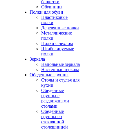
банкетки
Обувницы
Полки для обуви
Пластиковые
полки
Деревянные полки
Металлические
полки
Полки с чехлом
Штабелируемые
полки
Зеркала
Напольные зеркала
Настенные зеркала
Обеденные группы
Столы и стулья для
кухни
Обеденные
группы с
раздвижными
столами
Обеденные
группы со
стеклянной
столешницей