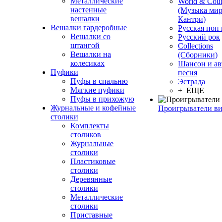
Металлические
World & Coun
настенные
(Музыка мир
вешалки
Кантри)
Вешалки гардеробные
Русская поп
Вешалки со
Русский рок
штангой
Сollections
Вешалки на
(Сборники)
колесиках
Шансон и ав
Пуфики
песня
Пуфы в спальню
Эстрада
Мягкие пуфики
+ ЕЩЕ
Пуфы в прихожую
Журнальные и кофейные
Проигрыватели в
столики
Комплекты
столиков
Журнальные
столики
Пластиковые
столики
Деревянные
столики
Металлические
столики
Приставные