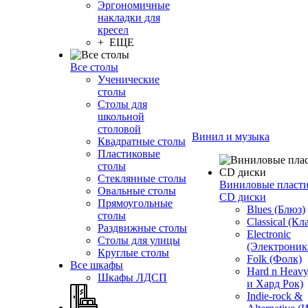
Эргономичные
накладки для
кресел
+ ЕЩЕ
Все столы
Ученические
столы
Столы для
школьной
столовой
Винил и музыка
Квадратные столы
Пластиковые
столы
Стеклянные столы
Виниловые пласт
Овальные столы
CD диски
Прямоугольные
Blues (Блюз)
столы
Classical (Кл
Раздвижные столы
Electronic
Столы для улицы
(Электроник
Круглые столы
Folk (Фолк)
Все шкафы
Hard n Heav
Шкафы ЛДСП
и Хард Рок)
Indie-rock &