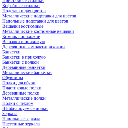
Приставные столики
Кофейные столики
Подставки для цветов
Металлические подставки для цветов
Напольные подставки для цветов
Вешалки костюмные
Металлические костюмные вешалки
Компакт-прихожие
Вешалки в прихожую
Деревянные компакт-прихожии
Банкетки
Банкетки в прихожую
Банкетки с полкой
Деревянные банкетки
Металлические банкетки
Обувницы
Полки для обуви
Пластиковые полки
Деревянные полки
Металлические полки
Полки с чехлом
Штабелируемые полки
Зеркала
Напольные зеркала
Настенные зеркала