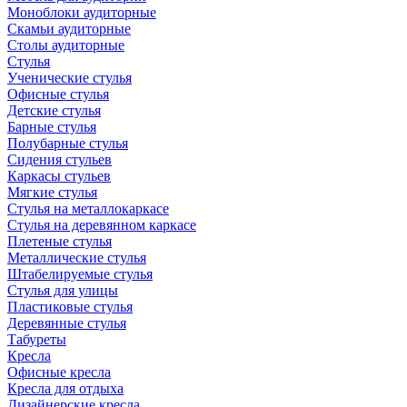
Моноблоки аудиторные
Скамьи аудиторные
Столы аудиторные
Стулья
Ученические стулья
Офисные стулья
Детские стулья
Барные стулья
Полубарные стулья
Сидения стульев
Каркасы стульев
Мягкие стулья
Стулья на металлокаркасе
Стулья на деревянном каркасе
Плетеные стулья
Металлические стулья
Штабелируемые стулья
Стулья для улицы
Пластиковые стулья
Деревянные стулья
Табуреты
Кресла
Офисные кресла
Кресла для отдыха
Дизайнерские кресла