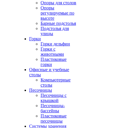
Опоры для столов
Опоры
регулируемые по
высоте
Барные подстолья
Подстолья для
улицы
Горки
Горки дельфин
Горки с
животными
Пластиковые
горки
Офисные и учебные
столы
Компьютерные
столы
Песочницы
Песочницы с
крышкой
Песочницы-
бассейны
Пластиковые
песочницы
Системы хранения