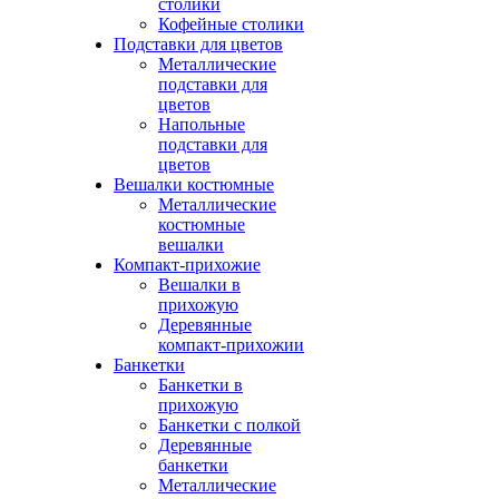
столики
Кофейные столики
Подставки для цветов
Металлические
подставки для
цветов
Напольные
подставки для
цветов
Вешалки костюмные
Металлические
костюмные
вешалки
Компакт-прихожие
Вешалки в
прихожую
Деревянные
компакт-прихожии
Банкетки
Банкетки в
прихожую
Банкетки с полкой
Деревянные
банкетки
Металлические