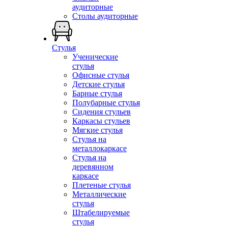
аудиторные
Столы аудиторные
Стулья
Ученические
стулья
Офисные стулья
Детские стулья
Барные стулья
Полубарные стулья
Сидения стульев
Каркасы стульев
Мягкие стулья
Стулья на
металлокаркасе
Стулья на
деревянном
каркасе
Плетеные стулья
Металлические
стулья
Штабелируемые
стулья