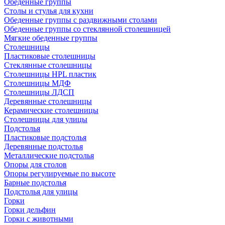
Обеденные группы
Столы и стулья для кухни
Обеденные группы с раздвижными столами
Обеденные группы со стеклянной столешницей
Мягкие обеденные группы
Столешницы
Пластиковые столешницы
Стеклянные столешницы
Столешницы HPL пластик
Столешницы МДФ
Столешницы ЛДСП
Деревянные столешницы
Керамические столешницы
Столешницы для улицы
Подстолья
Пластиковые подстолья
Деревянные подстолья
Металлические подстолья
Опоры для столов
Опоры регулируемые по высоте
Барные подстолья
Подстолья для улицы
Горки
Горки дельфин
Горки с животными