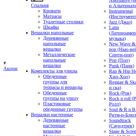
Alternative 
Спальня
и Альтернат
Кровати
Instrumental
Матрасы
(Инструмент
Туалетные столики
Jazz (Джаз)
Шкафы
Latin
Вешалки напольные
(Латиноамер
Деревянные
музыка)
напольные
New Wave & 
вешалки
pop (Нью-ве
Металлические
Синти-поп)
напольные
Pop (Поп)
вешалки
Punk (Панк)
Акции
Комплекты для улицы
Rap & Hip H
Обеденные
Хип-Хоп)
группы для
Reggae & Ska
террасы и веранды
и ска)
Обеденные
Rock (Рок)
группы на улицу
Rock n roll (
Пластиковые
Ролл)
обеденные группы
Soul & R n B
Вешалки настенные
Ритм-н-Блюз
Деревянные
Soundtrack
настенные
(Саундтрек)
вешалки
Stage & Scre