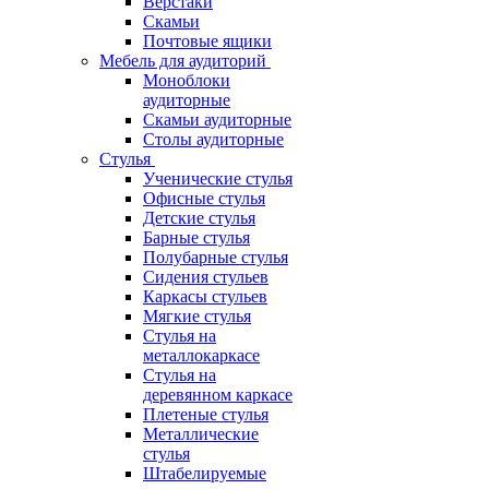
Верстаки
Скамьи
Почтовые ящики
Мебель для аудиторий
Моноблоки
аудиторные
Скамьи аудиторные
Столы аудиторные
Стулья
Ученические стулья
Офисные стулья
Детские стулья
Барные стулья
Полубарные стулья
Сидения стульев
Каркасы стульев
Мягкие стулья
Стулья на
металлокаркасе
Стулья на
деревянном каркасе
Плетеные стулья
Металлические
стулья
Штабелируемые