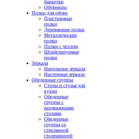
банкетки
Обувницы
Полки для обуви
Пластиковые
полки
Деревянные полки
Металлические
полки
Полки с чехлом
Штабелируемые
полки
Зеркала
Напольные зеркала
Настенные зеркала
Обеденные группы
Столы и стулья для
кухни
Обеденные
группы с
раздвижными
столами
Обеденные
группы со
стеклянной
столешницей