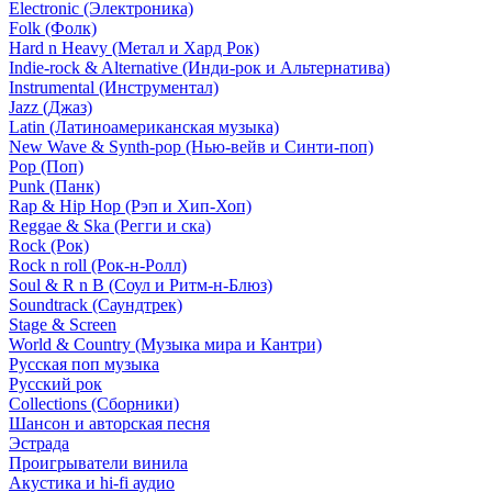
Electronic (Электроника)
Folk (Фолк)
Hard n Heavy (Метал и Хард Рок)
Indie-rock & Alternative (Инди-рок и Альтернатива)
Instrumental (Инструментал)
Jazz (Джаз)
Latin (Латиноамериканская музыка)
New Wave & Synth-pop (Нью-вейв и Синти-поп)
Pop (Поп)
Punk (Панк)
Rap & Hip Hop (Рэп и Хип-Хоп)
Reggae & Ska (Регги и ска)
Rock (Рок)
Rock n roll (Рок-н-Ролл)
Soul & R n B (Соул и Ритм-н-Блюз)
Soundtrack (Саундтрек)
Stage & Screen
World & Country (Музыка мира и Кантри)
Русская поп музыка
Русский рок
Сollections (Сборники)
Шансон и авторская песня
Эстрада
Проигрыватели винила
Акустика и hi-fi аудио