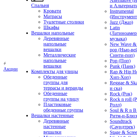
Alternative 
Спальня
и Альтернат
Кровати
Instrumental
Матрасы
(Инструмент
Туалетные столики
Jazz (Джаз)
Шкафы
Latin
Вешалки напольные
(Латиноамер
Деревянные
музыка)
напольные
New Wave & 
вешалки
pop (Нью-ве
Металлические
Синти-поп)
напольные
Pop (Поп)
вешалки
Punk (Панк)
Акции
Комплекты для улицы
Rap & Hip H
Обеденные
Хип-Хоп)
группы для
Reggae & Ska
террасы и веранды
и ска)
Обеденные
Rock (Рок)
группы на улицу
Rock n roll (
Пластиковые
Ролл)
обеденные группы
Soul & R n B
Вешалки настенные
Ритм-н-Блюз
Деревянные
Soundtrack
настенные
(Саундтрек)
вешалки
Stage & Scre