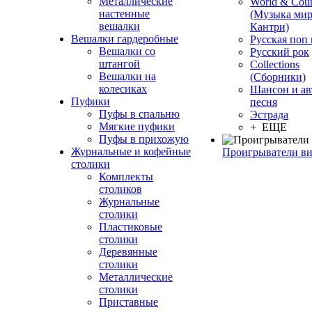
Металлические
World & Coun
настенные
(Музыка мир
вешалки
Кантри)
Вешалки гардеробные
Русская поп
Вешалки со
Русский рок
штангой
Сollections
Вешалки на
(Сборники)
колесиках
Шансон и ав
Пуфики
песня
Пуфы в спальню
Эстрада
Мягкие пуфики
+ ЕЩЕ
Пуфы в прихожую
Журнальные и кофейные
Проигрыватели в
столики
Комплекты
столиков
Журнальные
столики
Пластиковые
столики
Деревянные
столики
Металлические
столики
Приставные