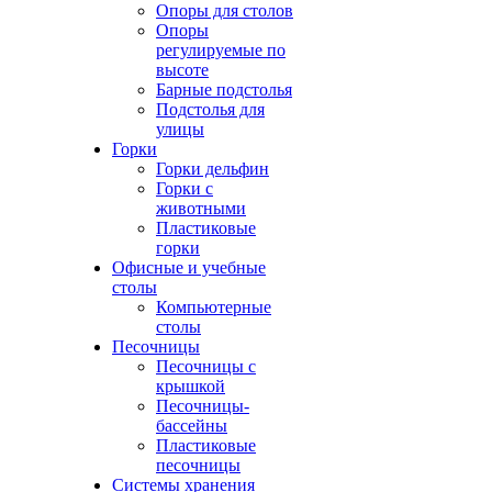
Опоры для столов
Опоры
регулируемые по
высоте
Барные подстолья
Подстолья для
улицы
Горки
Горки дельфин
Горки с
животными
Пластиковые
горки
Офисные и учебные
столы
Компьютерные
столы
Песочницы
Песочницы с
крышкой
Песочницы-
бассейны
Пластиковые
песочницы
Системы хранения