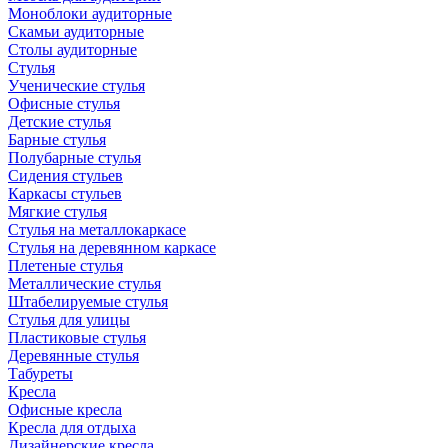
Моноблоки аудиторные
Скамьи аудиторные
Столы аудиторные
Стулья
Ученические стулья
Офисные стулья
Детские стулья
Барные стулья
Полубарные стулья
Сидения стульев
Каркасы стульев
Мягкие стулья
Стулья на металлокаркасе
Стулья на деревянном каркасе
Плетеные стулья
Металлические стулья
Штабелируемые стулья
Стулья для улицы
Пластиковые стулья
Деревянные стулья
Табуреты
Кресла
Офисные кресла
Кресла для отдыха
Дизайнерские кресла