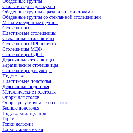
Обеденные группы
Столы и стулья для кухни
Обеденные группы с раздвижными столами
Обеденные группы со стеклянной столешницей
Мягкие обеденные группы
Столешницы
Пластиковые столешницы
Стеклянные столешницы
Столешницы HPL пластик
Столешницы МДФ
Столешницы ЛДСП
Деревянные столешницы
Керамические столешницы
Столешницы для улицы
Подстолья
Пластиковые подстолья
Деревянные подстолья
Металлические подстолья
Опоры для столов
Опоры регулируемые по высоте
Барные подстолья
Подстолья для улицы
Горки
Горки дельфин
Горки с животными