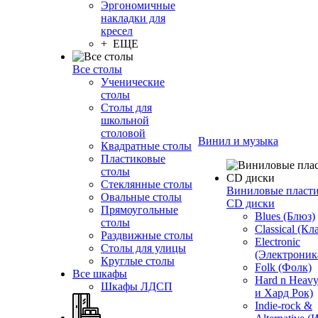
Эргономичные
накладки для
кресел
+ ЕЩЕ
Все столы
Ученические
столы
Столы для
школьной
столовой
Винил и музыка
Квадратные столы
Пластиковые
столы
Стеклянные столы
Виниловые пласт
Овальные столы
CD диски
Прямоугольные
Blues (Блюз)
столы
Classical (Кл
Раздвижные столы
Electronic
Столы для улицы
(Электроник
Круглые столы
Folk (Фолк)
Все шкафы
Hard n Heav
Шкафы ЛДСП
и Хард Рок)
Indie-rock &