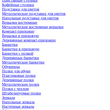
Приставные столики
Кофейные столики
Подставки для цветов
Металлические подставки для цветов
Напольные подставки для цветов
Вешалки костюмные
Металлические костюмные вешалки
Компакт-прихожие
Вешалки в прихожую
Деревянные компакт-прихожии
Банкетки
Банкетки в прихожую
Банкетки с полкой
Деревянные банкетки
Металлические банкетки
Обувницы
Полки для обуви
Пластиковые полки
Деревянные полки
Металлические полки
Полки с чехлом
Штабелируемые полки
Зеркала
Напольные зеркала
Настенные зеркала