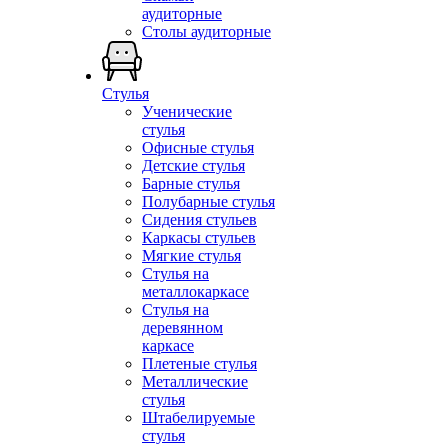
аудиторные
Столы аудиторные
Стулья
Ученические
стулья
Офисные стулья
Детские стулья
Барные стулья
Полубарные стулья
Сидения стульев
Каркасы стульев
Мягкие стулья
Стулья на
металлокаркасе
Стулья на
деревянном
каркасе
Плетеные стулья
Металлические
стулья
Штабелируемые
стулья