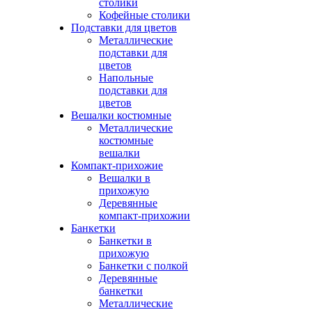
столики
Кофейные столики
Подставки для цветов
Металлические
подставки для
цветов
Напольные
подставки для
цветов
Вешалки костюмные
Металлические
костюмные
вешалки
Компакт-прихожие
Вешалки в
прихожую
Деревянные
компакт-прихожии
Банкетки
Банкетки в
прихожую
Банкетки с полкой
Деревянные
банкетки
Металлические