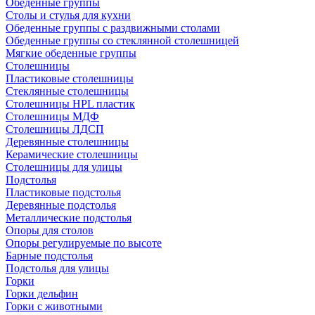
Обеденные группы
Столы и стулья для кухни
Обеденные группы с раздвижными столами
Обеденные группы со стеклянной столешницей
Мягкие обеденные группы
Столешницы
Пластиковые столешницы
Стеклянные столешницы
Столешницы HPL пластик
Столешницы МДФ
Столешницы ЛДСП
Деревянные столешницы
Керамические столешницы
Столешницы для улицы
Подстолья
Пластиковые подстолья
Деревянные подстолья
Металлические подстолья
Опоры для столов
Опоры регулируемые по высоте
Барные подстолья
Подстолья для улицы
Горки
Горки дельфин
Горки с животными