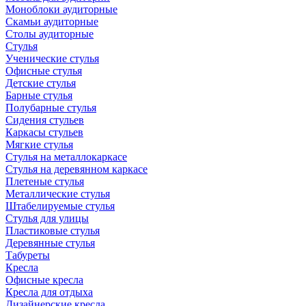
Моноблоки аудиторные
Скамьи аудиторные
Столы аудиторные
Стулья
Ученические стулья
Офисные стулья
Детские стулья
Барные стулья
Полубарные стулья
Сидения стульев
Каркасы стульев
Мягкие стулья
Стулья на металлокаркасе
Стулья на деревянном каркасе
Плетеные стулья
Металлические стулья
Штабелируемые стулья
Стулья для улицы
Пластиковые стулья
Деревянные стулья
Табуреты
Кресла
Офисные кресла
Кресла для отдыха
Дизайнерские кресла