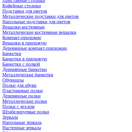
Приставные столики
Кофейные столики
Подставки для цветов
Металлические подставки для цветов
Напольные подставки для цветов
Вешалки костюмные
Металлические костюмные вешалки
Компакт-прихожие
Вешалки в прихожую
Деревянные компакт-прихожии
Банкетки
Банкетки в прихожую
Банкетки с полкой
Деревянные банкетки
Металлические банкетки
Обувницы
Полки для обуви
Пластиковые полки
Деревянные полки
Металлические полки
Полки с чехлом
Штабелируемые полки
Зеркала
Напольные зеркала
Настенные зеркала