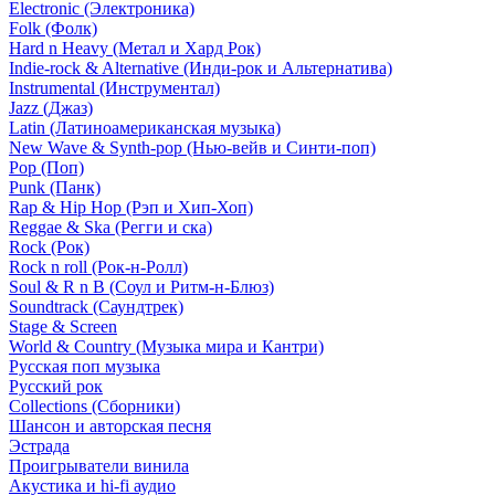
Electronic (Электроника)
Folk (Фолк)
Hard n Heavy (Метал и Хард Рок)
Indie-rock & Alternative (Инди-рок и Альтернатива)
Instrumental (Инструментал)
Jazz (Джаз)
Latin (Латиноамериканская музыка)
New Wave & Synth-pop (Нью-вейв и Синти-поп)
Pop (Поп)
Punk (Панк)
Rap & Hip Hop (Рэп и Хип-Хоп)
Reggae & Ska (Регги и ска)
Rock (Рок)
Rock n roll (Рок-н-Ролл)
Soul & R n B (Соул и Ритм-н-Блюз)
Soundtrack (Саундтрек)
Stage & Screen
World & Country (Музыка мира и Кантри)
Русская поп музыка
Русский рок
Сollections (Сборники)
Шансон и авторская песня
Эстрада
Проигрыватели винила
Акустика и hi-fi аудио