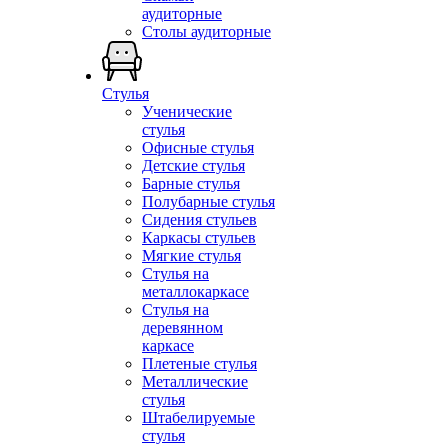
аудиторные
Столы аудиторные
Стулья
Ученические
стулья
Офисные стулья
Детские стулья
Барные стулья
Полубарные стулья
Сидения стульев
Каркасы стульев
Мягкие стулья
Стулья на
металлокаркасе
Стулья на
деревянном
каркасе
Плетеные стулья
Металлические
стулья
Штабелируемые
стулья