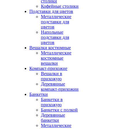
столики
Кофейные столики
Подставки для цветов
Металлические
подставки для
цветов
Напольные
подставки для
цветов
Вешалки костюмные
Металлические
костюмные
вешалки
Компакт-прихожие
Вешалки в
прихожую
Деревянные
компакт-прихожии
Банкетки
Банкетки в
прихожую
Банкетки с полкой
Деревянные
банкетки
Металлические