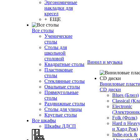
Эргономичные
накладки для
кресел
+ ЕЩЕ
Все столы
Ученические
столы
Столы для
школьной
столовой
Винил и музыка
Квадратные столы
Пластиковые
столы
Стеклянные столы
Виниловые пласт
Овальные столы
CD диски
Прямоугольные
Blues (Блюз)
столы
Classical (Кл
Раздвижные столы
Electronic
Столы для улицы
(Электроник
Круглые столы
Folk (Фолк)
Все шкафы
Hard n Heav
Шкафы ЛДСП
и Хард Рок)
Indie-rock &