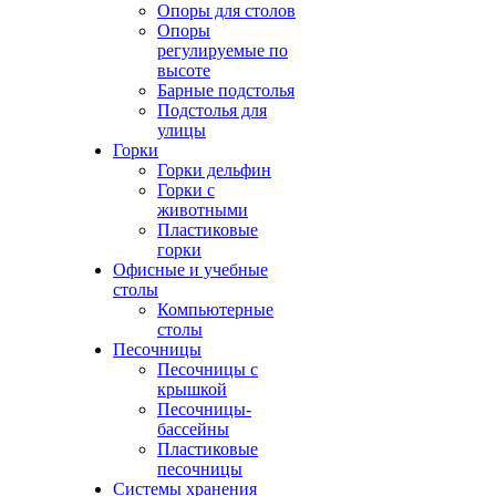
Опоры для столов
Опоры
регулируемые по
высоте
Барные подстолья
Подстолья для
улицы
Горки
Горки дельфин
Горки с
животными
Пластиковые
горки
Офисные и учебные
столы
Компьютерные
столы
Песочницы
Песочницы с
крышкой
Песочницы-
бассейны
Пластиковые
песочницы
Системы хранения