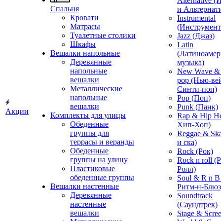
Alternative 
Спальня
и Альтернат
Кровати
Instrumental
Матрасы
(Инструмент
Туалетные столики
Jazz (Джаз)
Шкафы
Latin
Вешалки напольные
(Латиноамер
Деревянные
музыка)
напольные
New Wave & 
вешалки
pop (Нью-ве
Металлические
Синти-поп)
напольные
Pop (Поп)
вешалки
Punk (Панк)
Акции
Комплекты для улицы
Rap & Hip H
Обеденные
Хип-Хоп)
группы для
Reggae & Ska
террасы и веранды
и ска)
Обеденные
Rock (Рок)
группы на улицу
Rock n roll (
Пластиковые
Ролл)
обеденные группы
Soul & R n B
Вешалки настенные
Ритм-н-Блюз
Деревянные
Soundtrack
настенные
(Саундтрек)
вешалки
Stage & Scre