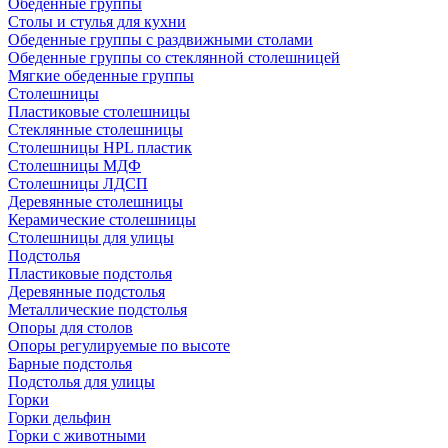
Обеденные группы
Столы и стулья для кухни
Обеденные группы с раздвижными столами
Обеденные группы со стеклянной столешницей
Мягкие обеденные группы
Столешницы
Пластиковые столешницы
Стеклянные столешницы
Столешницы HPL пластик
Столешницы МДФ
Столешницы ЛДСП
Деревянные столешницы
Керамические столешницы
Столешницы для улицы
Подстолья
Пластиковые подстолья
Деревянные подстолья
Металлические подстолья
Опоры для столов
Опоры регулируемые по высоте
Барные подстолья
Подстолья для улицы
Горки
Горки дельфин
Горки с животными