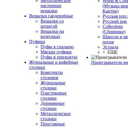
Металлические
World & Coun
настенные
(Музыка мир
вешалки
Кантри)
Вешалки гардеробные
Русская поп
Вешалки со
Русский рок
штангой
Сollections
Вешалки на
(Сборники)
колесиках
Шансон и ав
Пуфики
песня
Пуфы в спальню
Эстрада
Мягкие пуфики
+ ЕЩЕ
Пуфы в прихожую
Журнальные и кофейные
Проигрыватели в
столики
Комплекты
столиков
Журнальные
столики
Пластиковые
столики
Деревянные
столики
Металлические
столики
Приставные