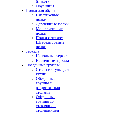
банкетки
Обувницы
Полки для обуви
Пластиковые
полки
Деревянные полки
Металлические
полки
Полки с чехлом
Штабелируемые
полки
Зеркала
Напольные зеркала
Настенные зеркала
Обеденные группы
Столы и стулья для
кухни
Обеденные
группы с
раздвижными
столами
Обеденные
группы со
стеклянной
столешницей