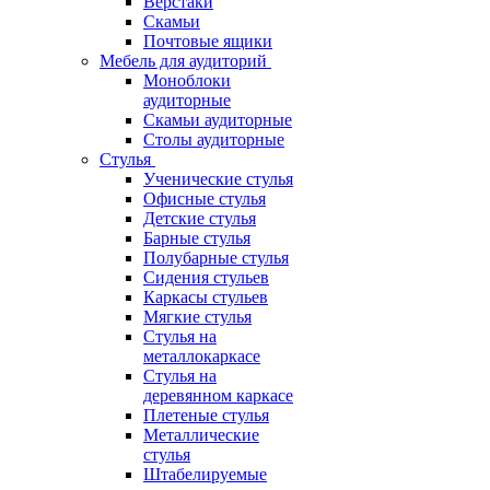
Верстаки
Скамьи
Почтовые ящики
Мебель для аудиторий
Моноблоки
аудиторные
Скамьи аудиторные
Столы аудиторные
Стулья
Ученические стулья
Офисные стулья
Детские стулья
Барные стулья
Полубарные стулья
Сидения стульев
Каркасы стульев
Мягкие стулья
Стулья на
металлокаркасе
Стулья на
деревянном каркасе
Плетеные стулья
Металлические
стулья
Штабелируемые