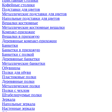
Приставные столики
Кофейные столики
Подставки для цветов
Металлические подставки для цветов
Напольные подставки для цветов
Вешалки костюмные
Металлические костюмные вешалки
Компакт-прихожие
Вешалки в прихожую
Деревянные компакт-прихожии
Банкетки
Банкетки в прихожую
Банкетки с полкой
Деревянные банкетки
Металлические банкетки
Обувницы
Полки для обуви
Пластиковые полки
Деревянные полки
Металлические полки
Полки с чехлом
Штабелируемые полки
Зеркала
Напольные зеркала
Настенные зеркала