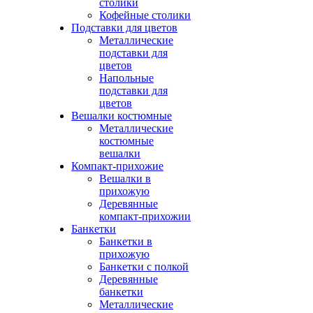
столики
Кофейные столики
Подставки для цветов
Металлические
подставки для
цветов
Напольные
подставки для
цветов
Вешалки костюмные
Металлические
костюмные
вешалки
Компакт-прихожие
Вешалки в
прихожую
Деревянные
компакт-прихожии
Банкетки
Банкетки в
прихожую
Банкетки с полкой
Деревянные
банкетки
Металлические