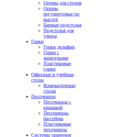
Опоры для столов
Опоры
регулируемые по
высоте
Барные подстолья
Подстолья для
улицы
Горки
Горки дельфин
Горки с
животными
Пластиковые
горки
Офисные и учебные
столы
Компьютерные
столы
Песочницы
Песочницы с
крышкой
Песочницы-
бассейны
Пластиковые
песочницы
Системы хранения