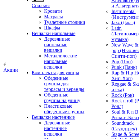
Alternative 
Спальня
и Альтернат
Кровати
Instrumental
Матрасы
(Инструмент
Туалетные столики
Jazz (Джаз)
Шкафы
Latin
Вешалки напольные
(Латиноамер
Деревянные
музыка)
напольные
New Wave & 
вешалки
pop (Нью-ве
Металлические
Синти-поп)
напольные
Pop (Поп)
вешалки
Punk (Панк)
Акции
Комплекты для улицы
Rap & Hip H
Обеденные
Хип-Хоп)
группы для
Reggae & Ska
террасы и веранды
и ска)
Обеденные
Rock (Рок)
группы на улицу
Rock n roll (
Пластиковые
Ролл)
обеденные группы
Soul & R n B
Вешалки настенные
Ритм-н-Блюз
Деревянные
Soundtrack
настенные
(Саундтрек)
вешалки
Stage & Scre