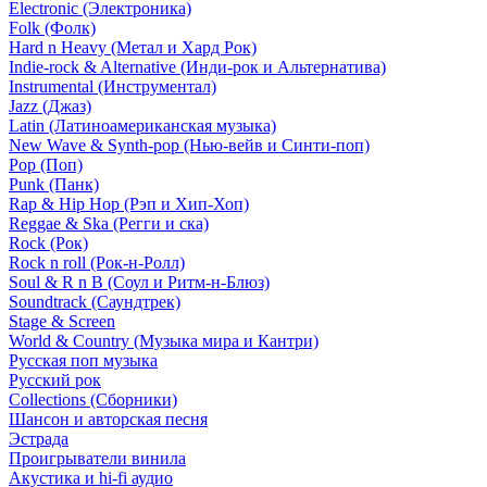
Electronic (Электроника)
Folk (Фолк)
Hard n Heavy (Метал и Хард Рок)
Indie-rock & Alternative (Инди-рок и Альтернатива)
Instrumental (Инструментал)
Jazz (Джаз)
Latin (Латиноамериканская музыка)
New Wave & Synth-pop (Нью-вейв и Синти-поп)
Pop (Поп)
Punk (Панк)
Rap & Hip Hop (Рэп и Хип-Хоп)
Reggae & Ska (Регги и ска)
Rock (Рок)
Rock n roll (Рок-н-Ролл)
Soul & R n B (Соул и Ритм-н-Блюз)
Soundtrack (Саундтрек)
Stage & Screen
World & Country (Музыка мира и Кантри)
Русская поп музыка
Русский рок
Сollections (Сборники)
Шансон и авторская песня
Эстрада
Проигрыватели винила
Акустика и hi-fi аудио