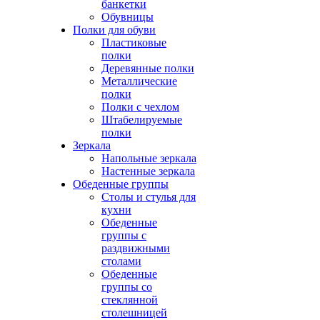
банкетки
Обувницы
Полки для обуви
Пластиковые
полки
Деревянные полки
Металлические
полки
Полки с чехлом
Штабелируемые
полки
Зеркала
Напольные зеркала
Настенные зеркала
Обеденные группы
Столы и стулья для
кухни
Обеденные
группы с
раздвижными
столами
Обеденные
группы со
стеклянной
столешницей