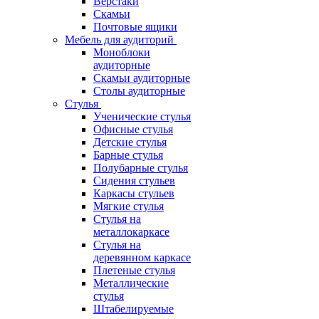
Верстаки
Скамьи
Почтовые ящики
Мебель для аудиторий
Моноблоки
аудиторные
Скамьи аудиторные
Столы аудиторные
Стулья
Ученические стулья
Офисные стулья
Детские стулья
Барные стулья
Полубарные стулья
Сидения стульев
Каркасы стульев
Мягкие стулья
Стулья на
металлокаркасе
Стулья на
деревянном каркасе
Плетеные стулья
Металлические
стулья
Штабелируемые