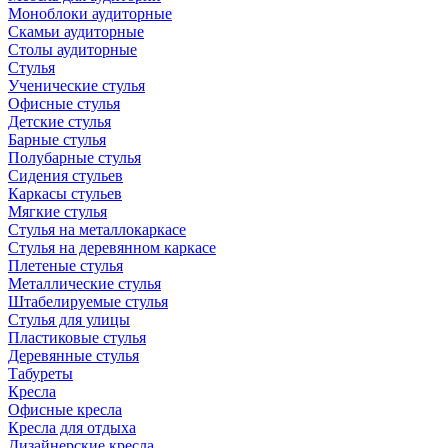
Моноблоки аудиторные
Скамьи аудиторные
Столы аудиторные
Стулья
Ученические стулья
Офисные стулья
Детские стулья
Барные стулья
Полубарные стулья
Сидения стульев
Каркасы стульев
Мягкие стулья
Стулья на металлокаркасе
Стулья на деревянном каркасе
Плетеные стулья
Металлические стулья
Штабелируемые стулья
Стулья для улицы
Пластиковые стулья
Деревянные стулья
Табуреты
Кресла
Офисные кресла
Кресла для отдыха
Дизайнерские кресла