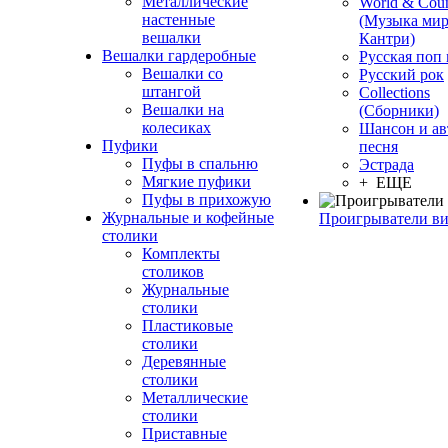
Металлические
World & Coun
настенные
(Музыка мир
вешалки
Кантри)
Вешалки гардеробные
Русская поп
Вешалки со
Русский рок
штангой
Сollections
Вешалки на
(Сборники)
колесиках
Шансон и ав
Пуфики
песня
Пуфы в спальню
Эстрада
Мягкие пуфики
+ ЕЩЕ
Пуфы в прихожую
Журнальные и кофейные
Проигрыватели в
столики
Комплекты
столиков
Журнальные
столики
Пластиковые
столики
Деревянные
столики
Металлические
столики
Приставные