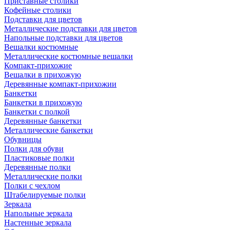
Приставные столики
Кофейные столики
Подставки для цветов
Металлические подставки для цветов
Напольные подставки для цветов
Вешалки костюмные
Металлические костюмные вешалки
Компакт-прихожие
Вешалки в прихожую
Деревянные компакт-прихожии
Банкетки
Банкетки в прихожую
Банкетки с полкой
Деревянные банкетки
Металлические банкетки
Обувницы
Полки для обуви
Пластиковые полки
Деревянные полки
Металлические полки
Полки с чехлом
Штабелируемые полки
Зеркала
Напольные зеркала
Настенные зеркала