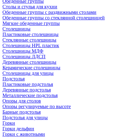
Обеденные группы
Столы и стулья для кухни
Обеденные группы с раздвижными столами
Обеденные группы со стеклянной столешницей
Мягкие обеденные группы
Столешницы
Пластиковые столешницы
Стеклянные столешницы
Столешницы HPL пластик
Столешницы МДФ
Столешницы ЛДСП
Деревянные столешницы
Керамические столешницы
Столешницы для улицы
Подстолья
Пластиковые подстолья
Деревянные подстолья
Металлические подстолья
Опоры для столов
Опоры регулируемые по высоте
Барные подстолья
Подстолья для улицы
Горки
Горки дельфин
Горки с животными