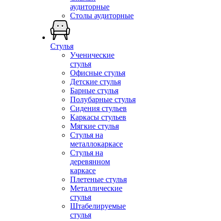
аудиторные
Столы аудиторные
Стулья
Ученические
стулья
Офисные стулья
Детские стулья
Барные стулья
Полубарные стулья
Сидения стульев
Каркасы стульев
Мягкие стулья
Стулья на
металлокаркасе
Стулья на
деревянном
каркасе
Плетеные стулья
Металлические
стулья
Штабелируемые
стулья